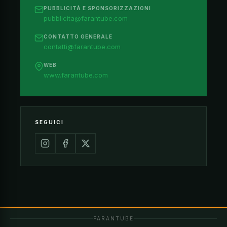
PUBBLICITÀ E SPONSORIZZAZIONI
pubblicita@farantube.com
CONTATTO GENERALE
contatti@farantube.com
WEB
www.farantube.com
SEGUICI
FARANTUBE