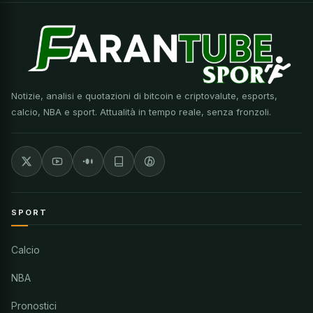
Notizie, analisi e quotazioni di bitcoin e criptovalute, esports,
calcio, NBA e sport. Attualità in tempo reale, senza fronzoli.
SPORT
Calcio
NBA
Pronostici