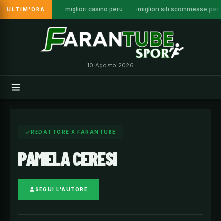
migliori casino peru
migliori siti scommesse per
ULTIM'ORA
Vai
al
contenuto
10 Agosto 2026
REDATTORE A FARANTUBE
PAMELA CERESI
SEGUI L'AUTORE