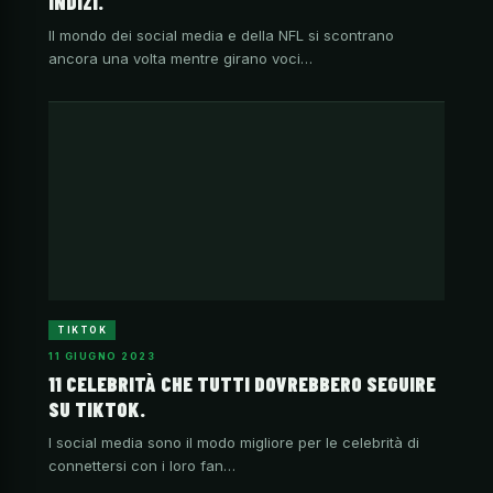
INDIZI.
Il mondo dei social media e della NFL si scontrano
ancora una volta mentre girano voci…
TIKTOK
11 GIUGNO 2023
11 CELEBRITÀ CHE TUTTI DOVREBBERO SEGUIRE
SU TIKTOK.
I social media sono il modo migliore per le celebrità di
connettersi con i loro fan…