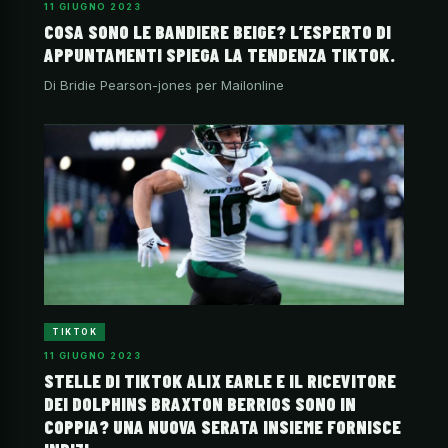
11 GIUGNO 2023
COSA SONO LE BANDIERE BEIGE? L’ESPERTO DI
APPUNTAMENTI SPIEGA LA TENDENZA TIKTOK.
Di Bridie Pearson-jones per Mailonline
TIKTOK
11 GIUGNO 2023
STELLE DI TIKTOK ALIX EARLE E IL RICEVITORE
DEI DOLPHINS BRAXTON BERRIOS SONO IN
COPPIA? UNA NUOVA SERATA INSIEME FORNISCE