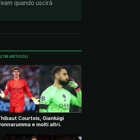
 Team quando uscirà
LTRI ARTICOLI
hibaut Courtois, Gianluigi
onnarumma e molti altri.