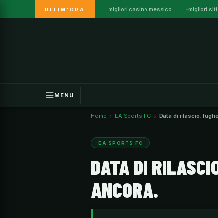
migliori casino messico
migliori s
ULTIM'ORA
Vai
al
contenuto
MENU
Home
EA Sports FC
Data di rilascio, fughe
EA SPORTS FC
DATA DI RILASCIO
ANCORA.