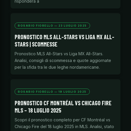
risponderà a
ROSARIO FIORELLO — 23 LUGLIO 2025
PRONOSTICO MLS ALL-STARS VS LIGA MX ALL-
STARS | SCOMMESSE
Pronostico MLS All-Stars vs Liga MX All-Stars.
Analisi, consigli di scommessa e quote aggiornate
per la sfida tra le due leghe nordamericane.
ROSARIO FIORELLO — 19 LUGLIO 2025
PRONOSTICO CF MONTRÉAL VS CHICAGO FIRE
MLS – 18 LUGLIO 2025
Scopri il pronostico completo per CF Montréal vs
Chicago Fire del 18 luglio 2025 in MLS. Analisi, stato