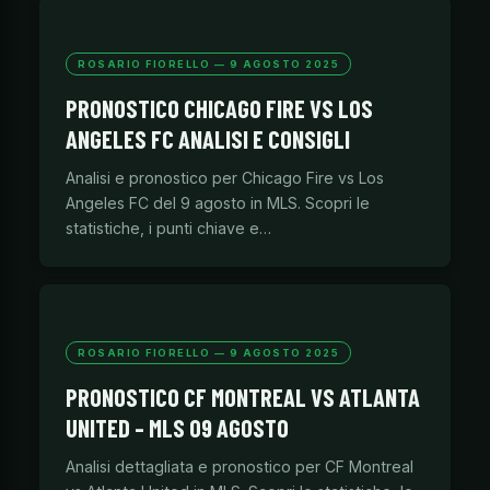
ROSARIO FIORELLO — 9 AGOSTO 2025
PRONOSTICO CHICAGO FIRE VS LOS
ANGELES FC ANALISI E CONSIGLI
Analisi e pronostico per Chicago Fire vs Los
Angeles FC del 9 agosto in MLS. Scopri le
statistiche, i punti chiave e…
ROSARIO FIORELLO — 9 AGOSTO 2025
PRONOSTICO CF MONTREAL VS ATLANTA
UNITED – MLS 09 AGOSTO
Analisi dettagliata e pronostico per CF Montreal