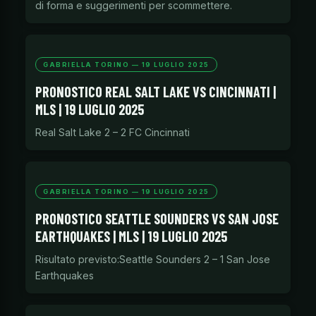
di forma e suggerimenti per scommettere.
GABRIELLA TORINO — 19 LUGLIO 2025
PRONOSTICO REAL SALT LAKE VS CINCINNATI |
MLS | 19 LUGLIO 2025
Real Salt Lake 2 – 2 FC Cincinnati
GABRIELLA TORINO — 19 LUGLIO 2025
PRONOSTICO SEATTLE SOUNDERS VS SAN JOSE
EARTHQUAKES | MLS | 19 LUGLIO 2025
Risultato previsto:Seattle Sounders 2 – 1 San Jose
Earthquakes