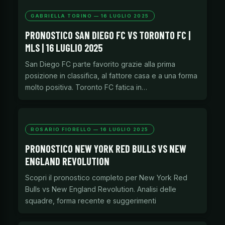
GABRIELLA TORINO — 16 LUGLIO 2025
PRONOSTICO SAN DIEGO FC VS TORONTO FC |
MLS | 16 LUGLIO 2025
San Diego FC parte favorito grazie alla prima
posizione in classifica, al fattore casa e a una forma
molto positiva. Toronto FC fatica in…
ROSARIO FIORELLO — 16 LUGLIO 2025
PRONOSTICO NEW YORK RED BULLS VS NEW
ENGLAND REVOLUTION
Scopri il pronostico completo per New York Red
Bulls vs New England Revolution. Analisi delle
squadre, forma recente e suggerimenti