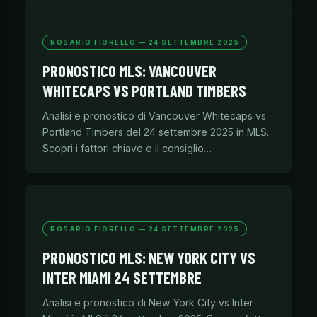
ROSARIO FIORELLO — 24 SETTEMBRE 2025
PRONOSTICO MLS: VANCOUVER
WHITECAPS VS PORTLAND TIMBERS
Analisi e pronostico di Vancouver Whitecaps vs
Portland Timbers del 24 settembre 2025 in MLS.
Scopri i fattori chiave e il consiglio…
ROSARIO FIORELLO — 24 SETTEMBRE 2025
PRONOSTICO MLS: NEW YORK CITY VS
INTER MIAMI 24 SETTEMBRE
Analisi e pronostico di New York City vs Inter