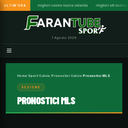
migliori casino nuova zelanda
migliori siti sco
ULTIM'ORA
Vai
al
contenuto
7 Agosto 2026
Home
Sport
Calcio
Pronostici Calcio
Pronostici MLS
SEZIONE
PRONOSTICI MLS