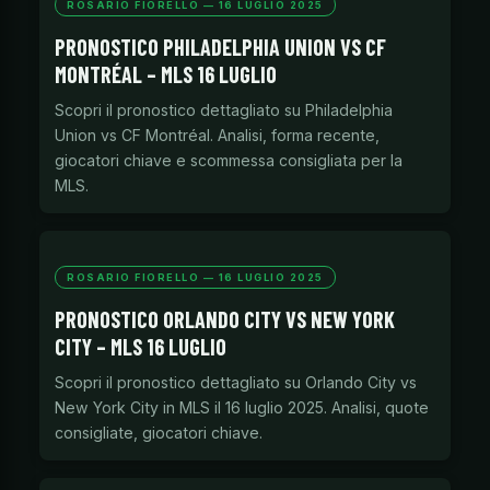
ROSARIO FIORELLO — 16 LUGLIO 2025
PRONOSTICO PHILADELPHIA UNION VS CF
MONTRÉAL – MLS 16 LUGLIO
Scopri il pronostico dettagliato su Philadelphia
Union vs CF Montréal. Analisi, forma recente,
giocatori chiave e scommessa consigliata per la
MLS.
ROSARIO FIORELLO — 16 LUGLIO 2025
PRONOSTICO ORLANDO CITY VS NEW YORK
CITY – MLS 16 LUGLIO
Scopri il pronostico dettagliato su Orlando City vs
New York City in MLS il 16 luglio 2025. Analisi, quote
consigliate, giocatori chiave.