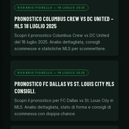
ROSARIO FIORELLO — 19 LUGLIO 2025
PRONOSTICO COLUMBUS CREW VS DC UNITED –
MLS 18 LUGLIO 2025
Scopri il pronostico Columbus Crew vs DC United
del 18 luglio 2025. Analisi dettagliata, consigli
scommesse e statistiche MLS per scommettere.
ROSARIO FIORELLO — 19 LUGLIO 2025
PRONOSTICO FC DALLAS VS ST. LOUIS CITY MLS
CONSIGLI.
Scopri il pronostico per FC Dallas vs St. Louis City in
MLS. Analisi dettagliata, stato di forma e consigli di
scommessa con doppia chance.