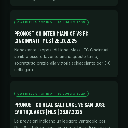
GABRIELLA TORINO — 26 LUGLIO 2025
PRONOSTICO INTER MIAMI CF VS FC
CINCINNATI | MLS | 26.07.2025
Nonostante l’appeal di Lionel Messi, FC Cincinnati
sembra essere favorito anche questo turno,
soprattutto grazie alla vittoria schiacciante per 3‑0
nella gara
GABRIELLA TORINO — 26 LUGLIO 2025
PRONOSTICO REAL SALT LAKE VS SAN JOSE
EARTHQUAKES | MLS | 26.07.2025
Le previsioni indicano un leggero vantaggio per
Real Salt Lake in casa, con probabilità di successo