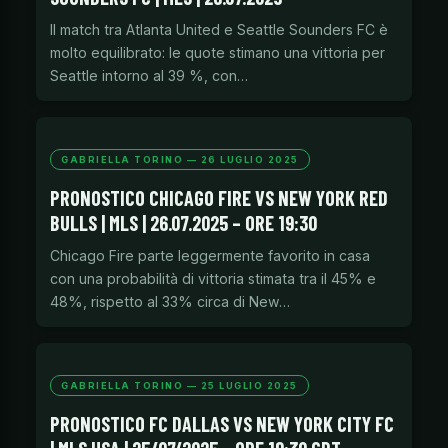
Il match tra Atlanta United e Seattle Sounders FC è
molto equilibrato: le quote stimano una vittoria per
Seattle intorno al 39 %, con…
GABRIELLA TORINO — 26 LUGLIO 2025
PRONOSTICO CHICAGO FIRE VS NEW YORK RED
BULLS | MLS | 26.07.2025 – ORE 19:30
Chicago Fire parte leggermente favorito in casa
con una probabilità di vittoria stimata tra il 45% e
48%, rispetto al 33% circa di New…
GABRIELLA TORINO — 25 LUGLIO 2025
PRONOSTICO FC DALLAS VS NEW YORK CITY FC