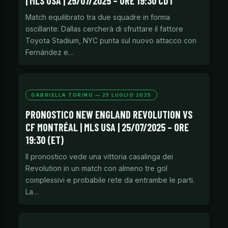
| MLS USA | 25/07/2025 – ORE 19:30 CDT
Match equilibrato tra due squadre in forma
oscillante: Dallas cercherà di sfruttare il fattore
Toyota Stadium, NYC punta sul nuovo attacco con
Fernández e…
GABRIELLA TORINO — 25 LUGLIO 2025
PRONOSTICO NEW ENGLAND REVOLUTION VS
CF MONTRÉAL | MLS USA | 25/07/2025 – ORE
19:30 (ET)
Il pronostico vede una vittoria casalinga dei
Revolution in un match con almeno tre gol
complessivi e probabile rete da entrambe le parti.
La…