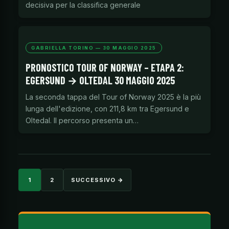
decisiva per la classifica generale
GABRIELLA TORINO — 30 MAGGIO 2025
PRONOSTICO TOUR OF NORWAY – ETAPA 2:
EGERSUND → OLTEDAL 30 MAGGIO 2025
La seconda tappa del Tour of Norway 2025 è la più
lunga dell'edizione, con 211,8 km tra Egersund e
Oltedal. Il percorso presenta un…
1
2
SUCCESSIVO →