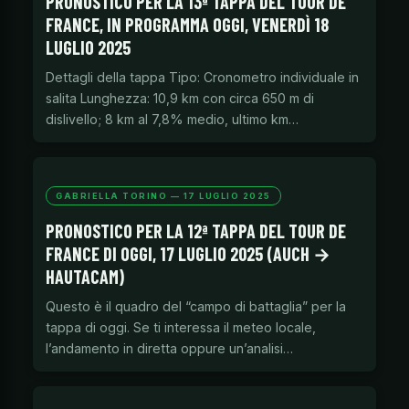
PRONOSTICO PER LA 13ª TAPPA DEL TOUR DE
FRANCE, IN PROGRAMMA OGGI, VENERDÌ 18
LUGLIO 2025
Dettagli della tappa Tipo: Cronometro individuale in
salita Lunghezza: 10,9 km con circa 650 m di
dislivello; 8 km al 7,8% medio, ultimo km…
GABRIELLA TORINO — 17 LUGLIO 2025
PRONOSTICO PER LA 12ª TAPPA DEL TOUR DE
FRANCE DI OGGI, 17 LUGLIO 2025 (AUCH →
HAUTACAM)
Questo è il quadro del “campo di battaglia” per la
tappa di oggi. Se ti interessa il meteo locale,
l’andamento in diretta oppure un’analisi…