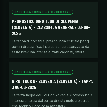
GABRIELLA TORINO — 6 GIUGNO 2025
PRONOSTICO GIRO TOUR OF SLOVENIA
(SLOVENIA) – CLASSIFICA GENERALE 06-06-
2025
La tappa di domani si preannuncia cruciale per gli
uomini di classifica. Il percorso, caratterizzato da
salite brevi ma intense e tratti vallonati, offrirà
GABRIELLA TORINO — 6 GIUGNO 2025
GIRO: TOUR OF SLOVENIA (SLOVENIA) – TAPPA
3 06-06-2025
La terza tappa del Tour of Slovenia si preannuncia
interessante sia dal punto di vista meteorologico
che tecnico. Ecco cosa aspettarsi: