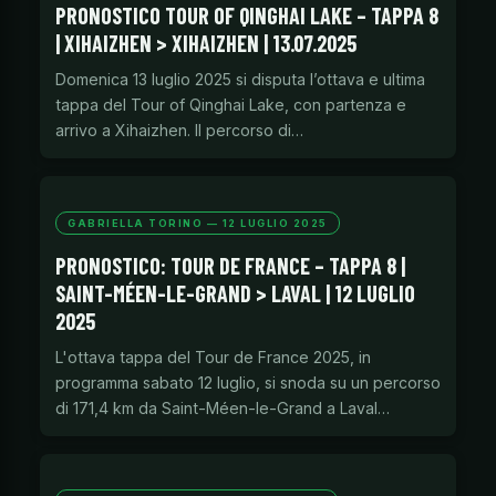
PRONOSTICO TOUR OF QINGHAI LAKE – TAPPA 8
| XIHAIZHEN > XIHAIZHEN | 13.07.2025
Domenica 13 luglio 2025 si disputa l’ottava e ultima
tappa del Tour of Qinghai Lake, con partenza e
arrivo a Xihaizhen. Il percorso di…
GABRIELLA TORINO — 12 LUGLIO 2025
PRONOSTICO: TOUR DE FRANCE – TAPPA 8 |
SAINT-MÉEN-LE-GRAND > LAVAL | 12 LUGLIO
2025
L'ottava tappa del Tour de France 2025, in
programma sabato 12 luglio, si snoda su un percorso
di 171,4 km da Saint-Méen-le-Grand a Laval…