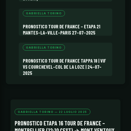
GABRIELLA TORINO
PRONOSTICO TOUR DE FRANCE – ETAPA 21
MANTES‑LA‑VILLE‑PARIS 27‑07‑2025
GABRIELLA TORINO
PRONOSTICO TOUR DE FRANCE TAPPA 18 | VIF
VS COURCHEVEL‑COL DE LA LOZE | 24-07-
2025
GABRIELLA TORINO — 22 LUGLIO 2025
PRONOSTICO ETAPA 16 TOUR DE FRANCE –
MONTPELLIER (12:10 CEST) → MONT VENTOUX