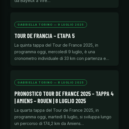
da Bayeux a Vire…
GABRIELLA TORINO — 9 LUGLIO 2025
TOUR DE FRANCIA – ETAPA 5
La quinta tappa del Tour de France 2025, in
programma oggi, mercoledì 9 luglio, è una
cronometro individuale di 33 km con partenza e…
GABRIELLA TORINO — 8 LUGLIO 2025
PRONOSTICO TOUR DE FRANCE 2025 – TAPPA 4
| AMIENS – ROUEN | 8 LUGLIO 2025
La quarta tappa del Tour de France 2025, in
programma oggi, martedì 8 luglio, si sviluppa lungo
un percorso di 174,2 km da Amiens…