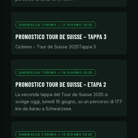
GABRIELLA TORINO — 17 GIUGNO 2025
PRONOSTICO TOUR DE SUISSE – TAPPA 3
Ciclismo – Tour de Suisse 2025Tappa 3
GABRIELLA TORINO — 16 GIUGNO 2025
PRONOSTICO TOUR DE SUISSE – ETAPA 2
La seconda tappa del Tour de Suisse 2025 si
svolge oggi, lunedì 16 giugno, su un percorso di 177
km da Aarau a Schwarzsee.
GABRIELLA TORINO — 13 GIUGNO 2025