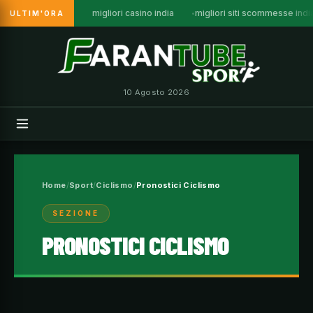
migliori casino india
migliori siti scommesse indi
ULTIM'ORA
Vai
al
contenuto
10 Agosto 2026
Home
Sport
Ciclismo
Pronostici Ciclismo
SEZIONE
PRONOSTICI CICLISMO