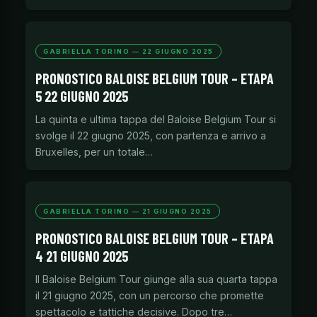
GABRIELLA TORINO — 22 GIUGNO 2025
PRONOSTICO BALOISE BELGIUM TOUR – ETAPA
5 22 GIUGNO 2025
La quinta e ultima tappa del Baloise Belgium Tour si
svolge il 22 giugno 2025, con partenza e arrivo a
Bruxelles, per un totale…
GABRIELLA TORINO — 21 GIUGNO 2025
PRONOSTICO BALOISE BELGIUM TOUR – ETAPA
4 21 GIUGNO 2025
Il Baloise Belgium Tour giunge alla sua quarta tappa
il 21 giugno 2025, con un percorso che promette
spettacolo e tattiche decisive. Dopo tre…