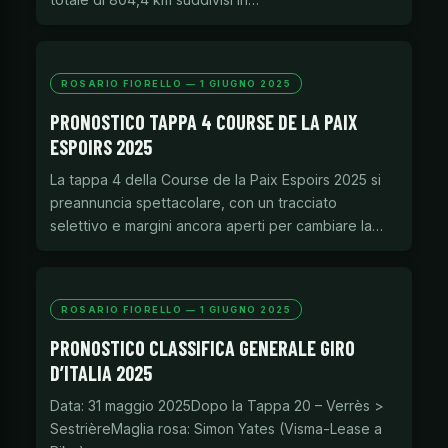
ROSARIO FIORELLO — 1 GIUGNO 2025
PRONOSTICO TAPPA 4 COURSE DE LA PAIX
ESPOIRS 2025
La tappa 4 della Course de la Paix Espoirs 2025 si
preannuncia spettacolare, con un tracciato
selettivo e margini ancora aperti per cambiare la…
ROSARIO FIORELLO — 1 GIUGNO 2025
PRONOSTICO CLASSIFICA GENERALE GIRO
D’ITALIA 2025
Data: 31 maggio 2025Dopo la Tappa 20 – Verrès >
SestrièreMaglia rosa: Simon Yates (Visma-Lease a