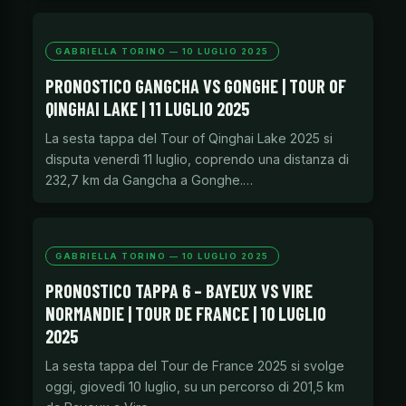
GABRIELLA TORINO — 10 LUGLIO 2025
PRONOSTICO GANGCHA VS GONGHE | TOUR OF
QINGHAI LAKE | 11 LUGLIO 2025
La sesta tappa del Tour of Qinghai Lake 2025 si
disputa venerdì 11 luglio, coprendo una distanza di
232,7 km da Gangcha a Gonghe.…
GABRIELLA TORINO — 10 LUGLIO 2025
PRONOSTICO TAPPA 6 – BAYEUX VS VIRE
NORMANDIE | TOUR DE FRANCE | 10 LUGLIO
2025
La sesta tappa del Tour de France 2025 si svolge
oggi, giovedì 10 luglio, su un percorso di 201,5 km