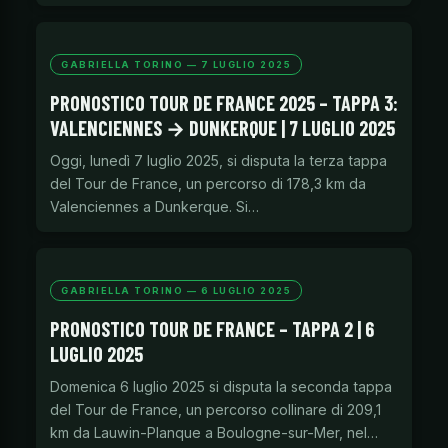
GABRIELLA TORINO — 7 LUGLIO 2025
PRONOSTICO TOUR DE FRANCE 2025 – TAPPA 3:
VALENCIENNES → DUNKERQUE | 7 LUGLIO 2025
Oggi, lunedì 7 luglio 2025, si disputa la terza tappa
del Tour de France, un percorso di 178,3 km da
Valenciennes a Dunkerque. Si…
GABRIELLA TORINO — 6 LUGLIO 2025
PRONOSTICO TOUR DE FRANCE – TAPPA 2 | 6
LUGLIO 2025
Domenica 6 luglio 2025 si disputa la seconda tappa
del Tour de France, un percorso collinare di 209,1
km da Lauwin-Planque a Boulogne-sur-Mer, nel…