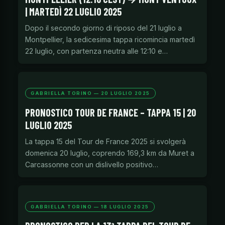
| MARTEDÌ 22 LUGLIO 2025
Dopo il secondo giorno di riposo del 21 luglio a
Montpellier, la sedicesima tappa ricomincia martedì
22 luglio, con partenza neutra alle 12:10 e…
GABRIELLA TORINO — 20 LUGLIO 2025
PRONOSTICO TOUR DE FRANCE – TAPPA 15 | 20
LUGLIO 2025
La tappa 15 del Tour de France 2025 si svolgerà
domenica 20 luglio, coprendo 169,3 km da Muret a
Carcassonne con un dislivello positivo…
GABRIELLA TORINO — 18 LUGLIO 2025