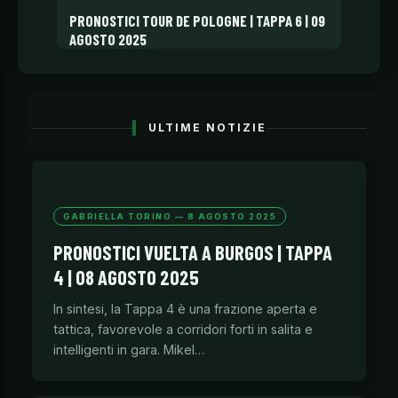
PRONOSTICI TOUR DE POLOGNE | TAPPA 6 | 09
AGOSTO 2025
ULTIME NOTIZIE
GABRIELLA TORINO — 8 AGOSTO 2025
PRONOSTICI VUELTA A BURGOS | TAPPA
4 | 08 AGOSTO 2025
In sintesi, la Tappa 4 è una frazione aperta e
tattica, favorevole a corridori forti in salita e
intelligenti in gara. Mikel…