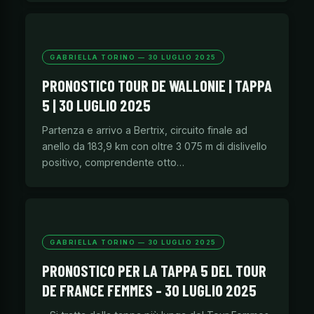
GABRIELLA TORINO — 30 LUGLIO 2025
PRONOSTICO TOUR DE WALLONIE | TAPPA
5 | 30 LUGLIO 2025
Partenza e arrivo a Bertrix, circuito finale ad
anello da 183,9 km con oltre 3 075 m di dislivello
positivo, comprendente otto…
GABRIELLA TORINO — 30 LUGLIO 2025
PRONOSTICO PER LA TAPPA 5 DEL TOUR
DE FRANCE FEMMES – 30 LUGLIO 2025