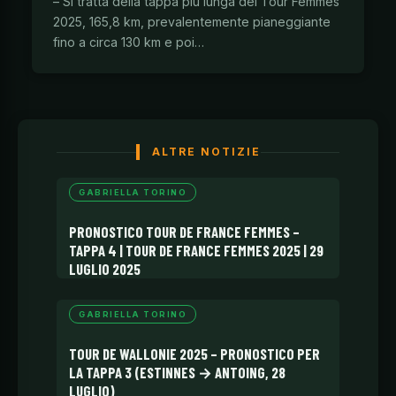
– Si tratta della tappa più lunga del Tour Femmes
2025, 165,8 km, prevalentemente pianeggiante
fino a circa 130 km e poi…
ALTRE NOTIZIE
GABRIELLA TORINO
PRONOSTICO TOUR DE FRANCE FEMMES –
TAPPA 4 | TOUR DE FRANCE FEMMES 2025 | 29
LUGLIO 2025
GABRIELLA TORINO
TOUR DE WALLONIE 2025 – PRONOSTICO PER
LA TAPPA 3 (ESTINNES → ANTOING, 28
LUGLIO)