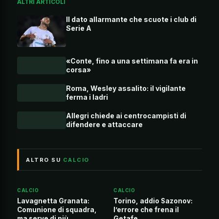
ALTRI ARTICOLI
Il dato allarmante che scuote i club di
Serie A
«Conte, fino a una settimana fa era in
corsa»
Roma, Wesley assalito: il vigilante
ferma i ladri
Allegri chiede ai centrocampisti di
difendere e attaccare
ALTRO SU
CALCIO
CALCIO
CALCIO
Lavagnetta Granata:
Torino, addio Sazonov:
Comunione di squadra,
l’errore che frena il
ma serve di più
Getafe