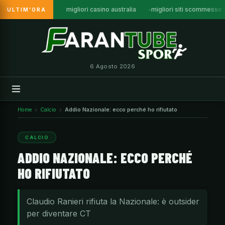
migliori casino australia
migliori siti scommesse a
ULTIM'ORA
Vai
al
contenuto
6 Agosto 2026
Home
Calcio
Addio Nazionale: ecco perché ho rifiutato
CALCIO
ADDIO NAZIONALE: ECCO PERCHÉ
HO RIFIUTATO
Claudio Ranieri rifiuta la Nazionale: è outsider
per diventare CT