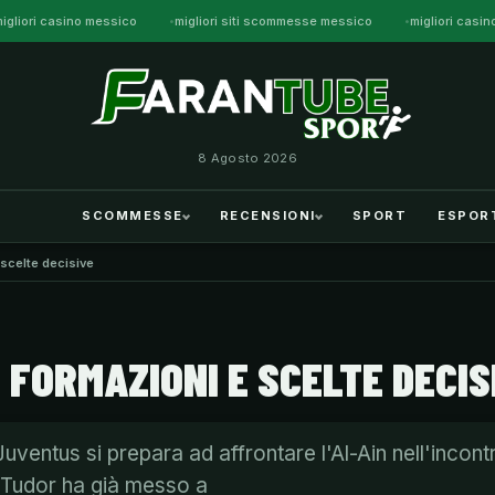
igliori casino messico
migliori siti scommesse messico
migliori casi
8 Agosto 2026
SCOMMESSE
RECENSIONI
SPORT
ESPOR
 scelte decisive
 FORMAZIONI E SCELTE DECIS
uventus si prepara ad affrontare l'Al-Ain nell'incon
r Tudor ha già messo a