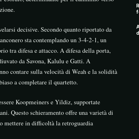
R
izione.
f
A
velarsi decisive. Secondo quanto riportato da
d
ianconero sta contemplando un 3-4-2-1, un
io tra difesa e attacco. A difesa della porta,
diuvato da Savona, Kalulu e Gatti. A
no contare sulla velocità di Weah e la solidità
iaso a completare il quartetto.
 essere Koopmeiners e Yildiz, supportate
ani. Questo schieramento offre una varietà di
 mettere in difficoltà la retroguardia