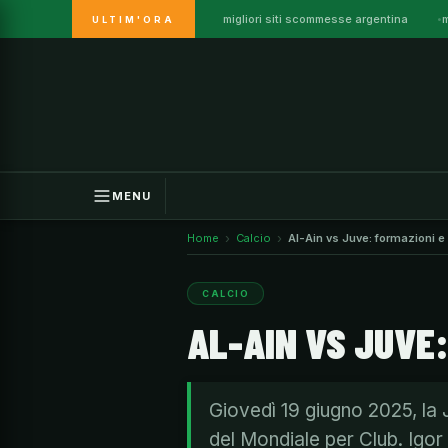
migliori siti scommesse argentina
m
ULTIM'ORA
Vai
al
contenuto
MENU
Home
Calcio
Al-Ain vs Juve: formazioni e
CALCIO
AL-AIN VS JUVE:
Giovedì 19 giugno 2025, la J
del Mondiale per Club. Igo