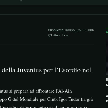
Pubblicato:
16/06/2025 - 09:00h
A
Lettura: 1 min
della Juventus per l’Esordio nel
I
c
tus si prepara ad affrontare l’Al-Ain
«
uppo G del Mondiale per Club. Igor Tudor ha già
e
 l’esordio, determinante per il cammino verso