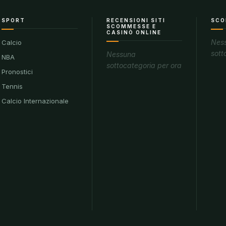
SPORT
RECENSIONI SITI
SCO
SCOMMESSE E
CASINÒ ONLINE
Nes
Calcio
sott
Nessuna
NBA
sottocategoria per ora
Pronostici
Tennis
Calcio Internazionale