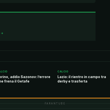
I →
ALCIO
CALCIO
orino, addio Sazonov: l’errore
Lazio: il rientro in campo tra
he frena il Getafe
derby e trasferta
FARANTUBE