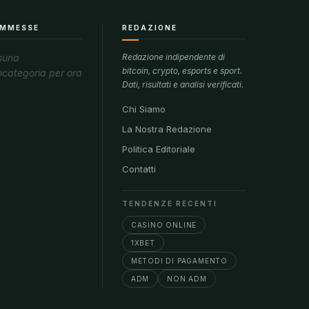
MMESSE
REDAZIONE
suna
Redazione indipendente di
bitcoin, crypto, esports e sport.
ocategoria per ora
Dati, risultati e analisi verificati.
Chi Siamo
La Nostra Redazione
Politica Editoriale
Contatti
TENDENZE RECENTI
CASINO ONLINE
1XBET
METODI DI PAGAMENTO
ADM
NON ADM