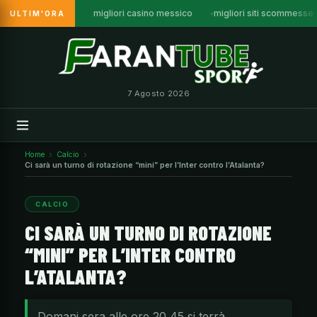
migliori casino messico
migliori siti scommesse
ULTIM'ORA
Vai
al
contenuto
7 Agosto 2026
Home
Calcio
Ci sarà un turno di rotazione “mini” per l’Inter contro l’Atalanta?
CALCIO
CI SARÀ UN TURNO DI ROTAZIONE
“MINI” PER L’INTER CONTRO
L’ATALANTA?
Domani sera alle ore 20,45 si terrà