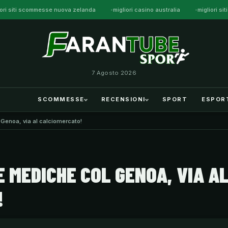
iori siti scommesse nuova zelanda
migliori casino australia
migliori s
7 Agosto 2026
SCOMMESSE
RECENSIONI
SPORT
ESPOR
 Genoa, via al calciomercato!
 MEDICHE COL GENOA, VIA A
!