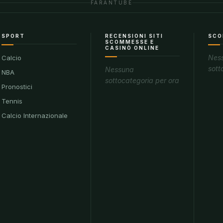
FARANTUBE
SPORT
RECENSIONI SITI
SCO
SCOMMESSE E
CASINÒ ONLINE
Nes
Calcio
sott
Nessuna
NBA
sottocategoria per ora
Pronostici
Tennis
Calcio Internazionale