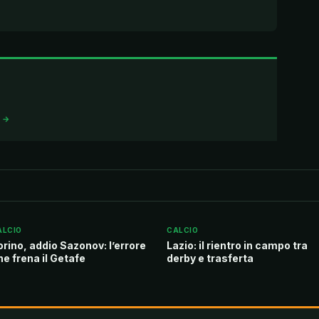
I →
ALCIO
CALCIO
orino, addio Sazonov: l’errore
Lazio: il rientro in campo tra
he frena il Getafe
derby e trasferta