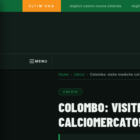
migliori casino nuova zelanda
migl
ULTIM'ORA
Vai
al
contenuto
MENU
Home
Calcio
Colombo: visite mediche col
CALCIO
COLOMBO: VISITE
CALCIOMERCATO