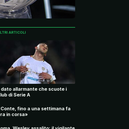
LTRI ARTICOLI
l dato allarmante che scuote i
lub di Serie A
Conte, fino a una settimana fa
ra in corsa»
oma, Wesley assalito: il vigilante