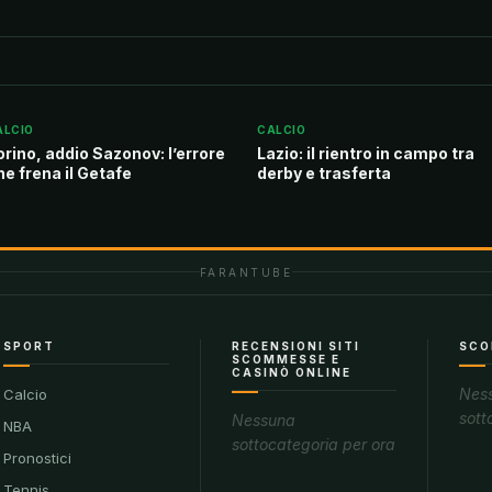
ALCIO
CALCIO
orino, addio Sazonov: l’errore
Lazio: il rientro in campo tra
he frena il Getafe
derby e trasferta
FARANTUBE
SPORT
RECENSIONI SITI
SCO
SCOMMESSE E
CASINÒ ONLINE
Nes
Calcio
sott
Nessuna
NBA
sottocategoria per ora
Pronostici
Tennis