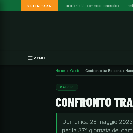
migliori siti scommesse messico
mi
ULTIM'ORA
Vai
al
contenuto
MENU
Home
Calcio
Confronto tra Bologna e Napo
CALCIO
CONFRONTO TRA 
Domenica 28 maggio 2023 si 
per la 37^ giornata del cam