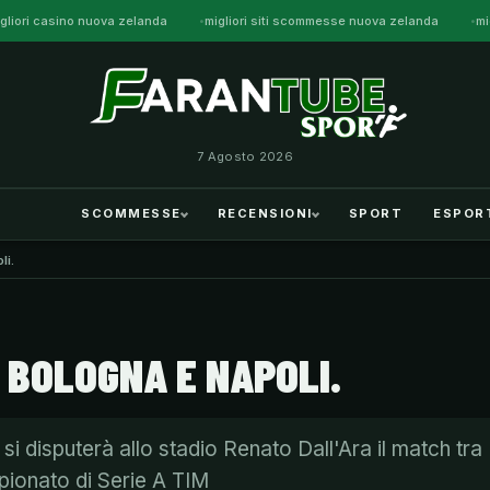
gliori casino nuova zelanda
migliori siti scommesse nuova zelanda
mi
7 Agosto 2026
SCOMMESSE
RECENSIONI
SPORT
ESPOR
li.
BOLOGNA E NAPOLI.
disputerà allo stadio Renato Dall'Ara il match tra
pionato di Serie A TIM