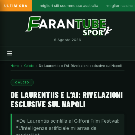
migliori siti scommesse australia
migliori casino
ULTIM'ORA
Vai
al
contenuto
6 Agosto 2026
Home
Calcio
De Laurentiis e l’AI: Rivelazioni esclusive sul Napoli
CALCIO
DE LAURENTIIS E L’AI: RIVELAZIONI
ESCLUSIVE SUL NAPOLI
*De Laurentiis scintilla al Giffoni Film Festival:
"L’intelligenza artificiale mi arraa da