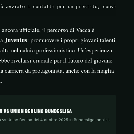
ancora ufficiale, il percorso di Vacca è
Juventus
la
: promuovere i propri giovani talenti
salto nel calcio professionistico. Un’esperienza
bbe rivelarsi cruciale per il futuro del giovane
na carriera da protagonista, anche con la maglia
.
 VS UNION BERLINO BUNDESLIGA
 vs Union Berlino del 4 ottobre 2025 in Bundesliga: analisi,