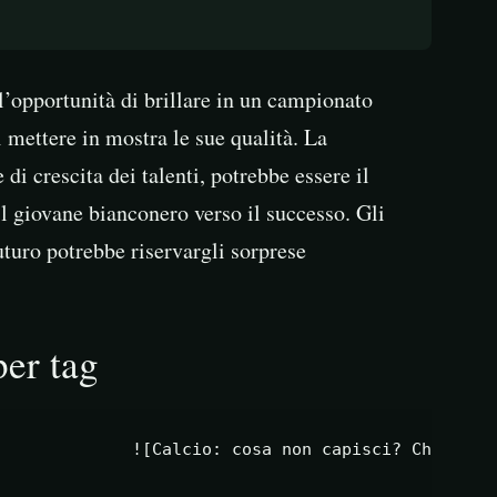
l’opportunità di brillare in un campionato
i mettere in mostra le sue qualità. La
e di crescita dei talenti, potrebbe essere il
il giovane bianconero verso il successo. Gli
futuro potrebbe riservargli sorprese
per tag
              ![Calcio: cosa non capisci? Chiedi o