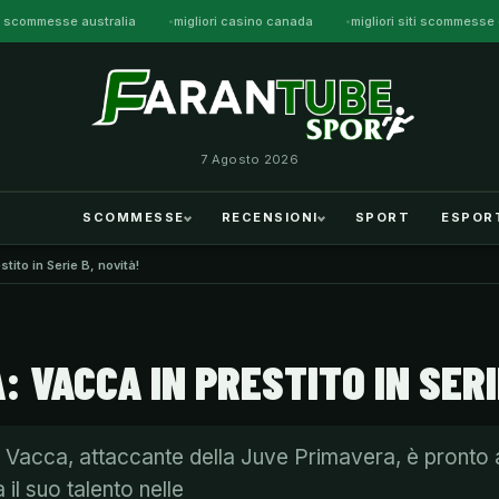
iti scommesse australia
migliori casino canada
migliori siti scommess
7 Agosto 2026
SCOMMESSE
RECENSIONI
SPORT
ESPOR
tito in Serie B, novità!
 VACCA IN PRESTITO IN SERI
 Vacca, attaccante della Juve Primavera, è pronto a f
l suo talento nelle