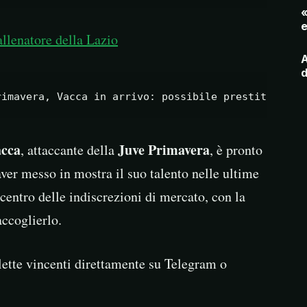
«
e
llenatore della Lazio
A
d
cca
Juve Primavera
, attaccante della
, è pronto
ver messo in mostra il suo talento nelle ultime
 centro delle indiscrezioni di mercato, con la
accoglierlo.
lette vincenti direttamente su Telegram o