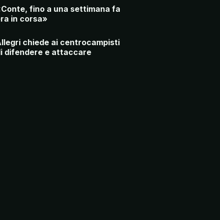
Conte, fino a una settimana fa
ra in corsa»
llegri chiede ai centrocampisti
i difendere e attaccare