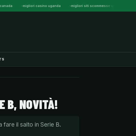
e canada
migliori casino uganda
migliori siti scommesse uganda
m
TS
E B, NOVITÀ!
are il salto in Serie B.