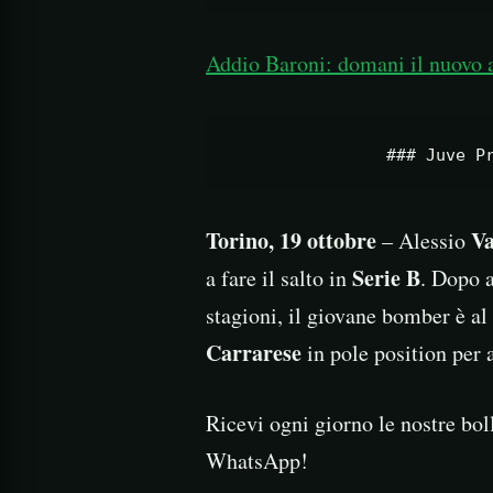
Addio Baroni: domani il nuovo a
Torino, 19 ottobre
Va
– Alessio
Serie B
a fare il salto in
. Dopo a
stagioni, il giovane bomber è al
Carrarese
in pole position per 
Ricevi ogni giorno le nostre bol
WhatsApp!