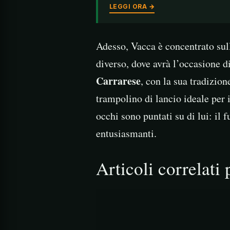
LEGGI ORA →
Adesso, Vacca è concentrato sul
diverso, dove avrà l’occasione d
Carrarese
, con la sua tradizion
trampolino di lancio ideale per 
occhi sono puntati su di lui: il 
entusiasmanti.
Articoli correlati 
                          