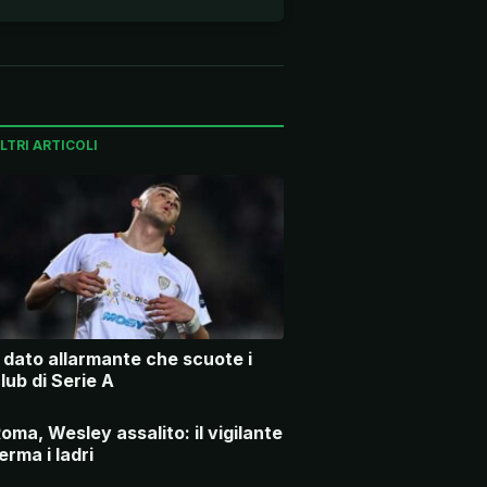
LTRI ARTICOLI
l dato allarmante che scuote i
lub di Serie A
oma, Wesley assalito: il vigilante
erma i ladri