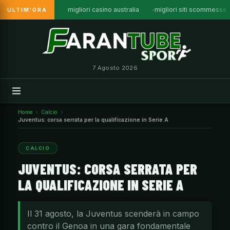
migliori casino australia
migliori siti scommesse a
ULTIM'ORA
Vai
al
contenuto
7 Agosto 2026
Home
Calcio
Juventus: corsa serrata per la qualificazione in Serie A
CALCIO
JUVENTUS: CORSA SERRATA PER
LA QUALIFICAZIONE IN SERIE A
Il 31 agosto, la Juventus scenderà in campo
contro il Genoa in una gara fondamentale