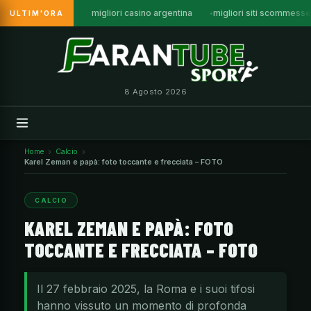
migliori casino argentina
migliori siti scommesse
ULTIM'ORA
Vai
al
contenuto
8 Agosto 2026
Home
Calcio
Karel Zeman e papà: foto toccante e frecciata – FOTO
CALCIO
KAREL ZEMAN E PAPÀ: FOTO
TOCCANTE E FRECCIATA – FOTO
Il 27 febbraio 2025, la Roma e i suoi tifosi
hanno vissuto un momento di profonda