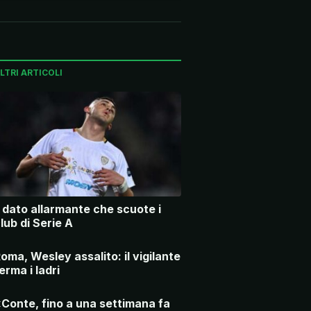
LTRI ARTICOLI
l dato allarmante che scuote i
lub di Serie A
oma, Wesley assalito: il vigilante
erma i ladri
Conte, fino a una settimana fa