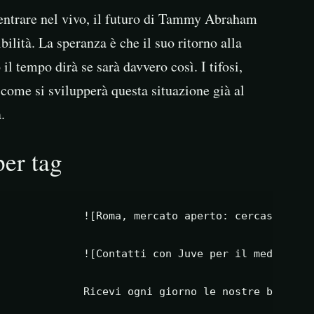
entrare nel vivo, il futuro di Tammy Abraham
ilità. La speranza è che il suo ritorno alla
il tempo dirà se sarà davvero così. I tifosi,
e come si svilupperà questa situazione già al
.
per tag
              ![Roma, mercato aperto: cercasi atta
              ![Contatti con Juve per il mediano: 