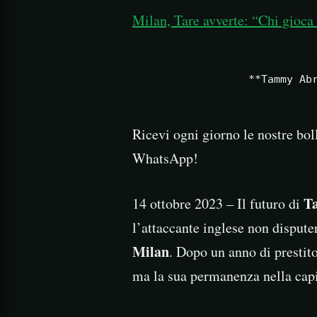
Milan, Tare avverte: “Chi gioc
Ricevi ogni giorno le nostre bol
WhatsApp!
T
14 ottobre 2023 – Il futuro di
l’attaccante inglese non dispute
Milan
. Dopo un anno di prestito
ma la sua permanenza nella capi