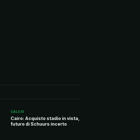
CALCIO
Cairo: Acquisto stadio in vista,
futuro di Schuurs incerto