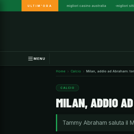
migliori casino australia
migliori s
ULTIM'ORA
Vai
al
contenuto
MENU
Home
Calcio
Milan, addio ad Abraham: to
CALCIO
MILAN, ADDIO A
Tammy Abraham saluta il Mil