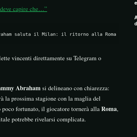
e
a deve capire che…”
A
d
lette vincenti direttamente su Telegram o
ammy Abraham
si delineano con chiarezza:
rà la prossima stagione con la maglia del
Roma
 poco fortunato, il giocatore tornerà alla
,
tale potrebbe rivelarsi complicata.