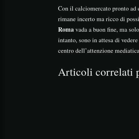
Con il calciomercato pronto ad 
rimane incerto ma ricco di possib
Roma
vada a buon fine, ma solo 
intanto, sono in attesa di veder
centro dell’attenzione mediatica
Articoli correlati 
                          
                          