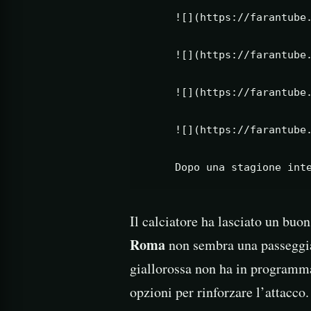
     ![](https://farantube.
     ![](https://farantube.
     ![](https://farantube.
     ![](https://farantube.
Il calciatore ha lasciato un buon 
Roma
non sembra una passeggia
giallorossa non ha in programma 
opzioni per rinforzare l’attacco.