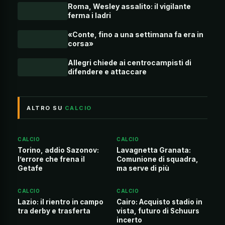
Roma, Wesley assalito: il vigilante
ferma i ladri
«Conte, fino a una settimana fa era in
corsa»
Allegri chiede ai centrocampisti di
difendere e attaccare
ALTRO SU
CALCIO
CALCIO
CALCIO
Torino, addio Sazonov:
Lavagnetta Granata:
l’errore che frena il
Comunione di squadra,
Getafe
ma serve di più
CALCIO
CALCIO
Lazio: il rientro in campo
Cairo: Acquisto stadio in
tra derby e trasferta
vista, futuro di Schuurs
incerto