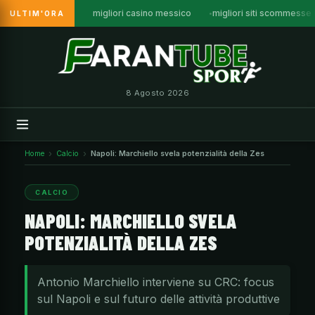
migliori casino messico
migliori siti scommesse
ULTIM'ORA
Vai
al
contenuto
8 Agosto 2026
Home
Calcio
Napoli: Marchiello svela potenzialità della Zes
CALCIO
NAPOLI: MARCHIELLO SVELA
POTENZIALITÀ DELLA ZES
Antonio Marchiello interviene su CRC: focus
sul Napoli e sul futuro delle attività produttive