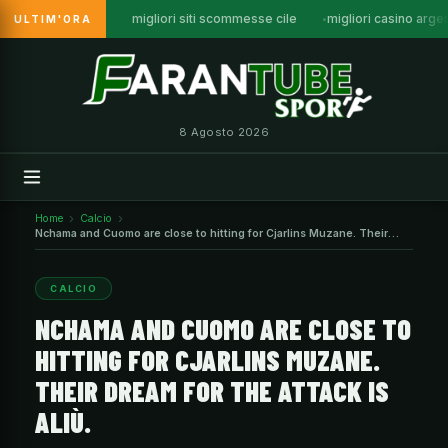
migliori siti scommesse cile
migliori casino arge
ULTIM'ORA
Vai
al
contenuto
8 Agosto 2026
Home
Calcio
Nchama and Cuomo are close to hitting for Cjarlins Muzane. Their
dream for the attack is Aliù.
CALCIO
NCHAMA AND CUOMO ARE CLOSE TO
HITTING FOR CJARLINS MUZANE.
THEIR DREAM FOR THE ATTACK IS
ALIÙ.