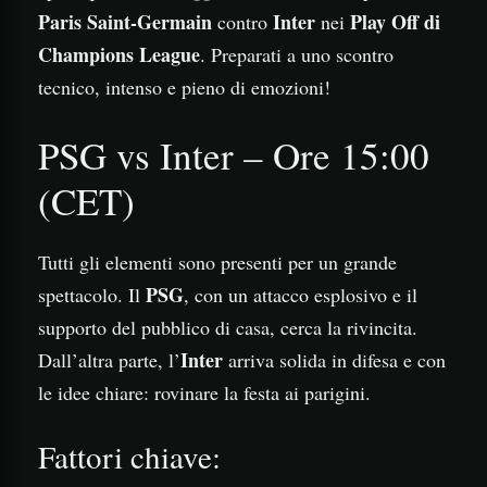
Paris Saint-Germain
Inter
Play Off di
contro
nei
Champions League
. Preparati a uno scontro
tecnico, intenso e pieno di emozioni!
PSG vs Inter – Ore 15:00
(CET)
Tutti gli elementi sono presenti per un grande
PSG
spettacolo. Il
, con un attacco esplosivo e il
supporto del pubblico di casa, cerca la rivincita.
Inter
Dall’altra parte, l’
arriva solida in difesa e con
le idee chiare: rovinare la festa ai parigini.
Fattori chiave: