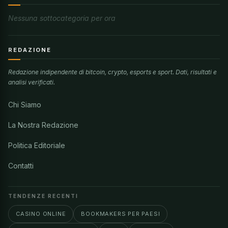
Nessuna sottocategoria per ora
REDAZIONE
Redazione indipendente di bitcoin, crypto, esports e sport. Dati, risultati e
analisi verificati.
Chi Siamo
La Nostra Redazione
Politica Editoriale
Contatti
TENDENZE RECENTI
CASINO ONLINE
BOOKMAKERS PER PAESI