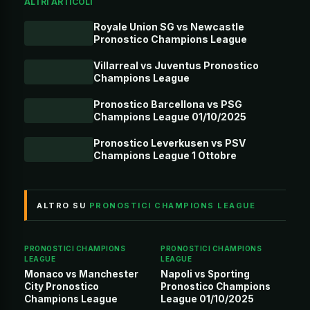
ALTRI ARTICOLI
Royale Union SG vs Newcastle
Pronostico Champions League
Villarreal vs Juventus Pronostico
Champions League
Pronostico Barcellona vs PSG
Champions League 01/10/2025
Pronostico Leverkusen vs PSV
Champions League 1 Ottobre
ALTRO SU
PRONOSTICI CHAMPIONS LEAGUE
PRONOSTICI CHAMPIONS
PRONOSTICI CHAMPIONS
LEAGUE
LEAGUE
Monaco vs Manchester
Napoli vs Sporting
City Pronostico
Pronostico Champions
Champions League
League 01/10/2025