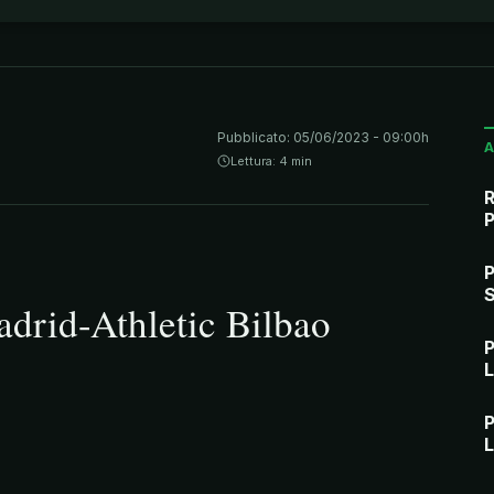
Pubblicato:
05/06/2023 - 09:00h
A
Lettura: 4 min
R
P
P
S
adrid-Athletic Bilbao
P
L
P
L