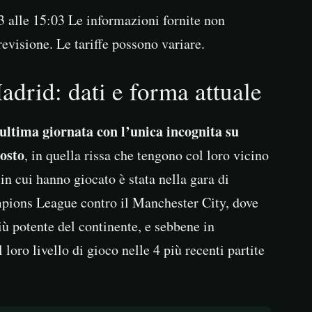
3 alle 15:03 Le informazioni fornite non
revisione. Le tariffe possono variare.
drid: dati e forma attuale
ultima giornata con l’unica incognita su
posto
, in quella rissa che tengono col loro vicino
in cui hanno giocato è stata nella gara di
mpions League contro il Manchester City, dove
ù potente del continente, e sebbene in
loro livello di gioco nelle 4 più recenti partite