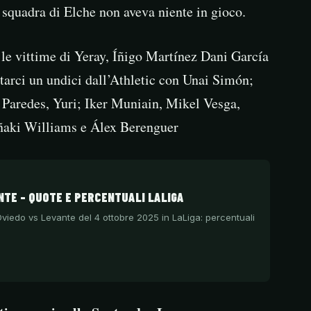
a squadra di Elche non aveva niente in gioco.
 le vittime di Yeray, Íñigo Martínez Dani García
arci un undici dall’Athletic con Unai Simón;
 Paredes, Yuri; Iker Muniain, Mikel Vesga,
ñaki Williams e Álex Berenguer
NTE – QUOTE E PERCENTUALI LALIGA
Oviedo vs Levante del 4 ottobre 2025 in LaLiga: percentuali