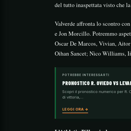
del tutto inaspettata visto che l
Valverde affronta lo scontro con
e Jon Morcillo. Potremmo aspett
Oscar De Marcos, Vivian, Aitor
Oihan Sancet; Nico Williams, I
POTREBBE INTERESSARTI
PRONOSTICO R. OVIEDO VS LEVA
Scopri il pronostico numerico per R. 
di vittoria,…
LEGGI ORA →