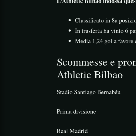
L’Athletic Bilbao indossa que
Classificato in 8a posizi
In trasferta ha vinto 6 pa
Media 1,24 gol a favore 
Scommesse e pron
Athletic Bilbao
Stadio Santiago Bernabéu
Prima divisione
Real Madrid