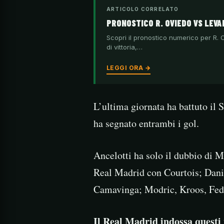
ARTICOLO CORRELATO
PRONOSTICO R. OVIEDO VS LEVA
Scopri il pronostico numerico per R. 
di vittoria,…
LEGGI ORA →
L’ultima giornata ha battuto il 
ha segnato entrambi i gol.
Ancelotti ha solo il dubbio di 
Real Madrid con Courtois; Dani
Camavinga; Modric, Kroos, Fed
Il Real Madrid indossa questi