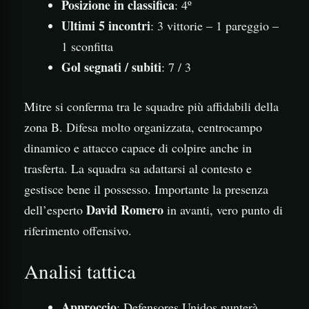
Posizione in classifica
: 4º
Ultimi 5 incontri
: 3 vittorie – 1 pareggio –
1 sconfitta
Gol segnati / subiti
: 7 / 3
Mitre si conferma tra le squadre più affidabili della
zona B. Difesa molto organizzata, centrocampo
dinamico e attacco capace di colpire anche in
trasferta. La squadra sa adattarsi al contesto e
gestisce bene il possesso. Importante la presenza
David Romero
dell’esperto
in avanti, vero punto di
riferimento offensivo.
Analisi tattica
Approccio
: Defensores Unidos punterà