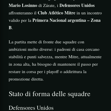
Mario Losinno
Defensores Unidos
di Zárate, i
Club Atlético Mitre
affronteranno il
in un incontro
Primera Nacional argentina – Zona
valido per la
B
.
La partita mette di fronte due squadre con
ambizioni molto diverse: i padroni di casa cercano
stabilità e punti salvezza, mentre Mitre, attualmente
in zona alta, ha bisogno di mantenere il passo per
restare in corsa per i playoff o addirittura la
promozione diretta.
Stato di forma delle squadre
Defensores Unidos