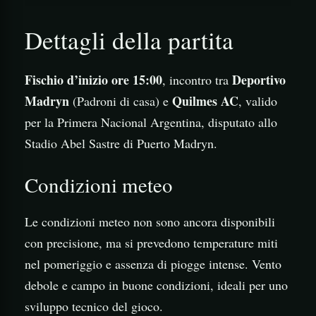
Dettagli della partita
Fischio d’inizio ore 15:00
Deportivo
, incontro tra
Madryn
Quilmes AC
(Padroni di casa) e
, valido
per la Primera Nacional Argentina, disputato allo
Stadio Abel Sastre di Puerto Madryn.
Condizioni meteo
Le condizioni meteo non sono ancora disponibili
con precisione, ma si prevedono temperature miti
nel pomeriggio e assenza di piogge intense. Vento
debole e campo in buone condizioni, ideali per uno
sviluppo tecnico del gioco.