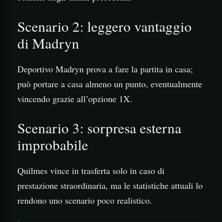
Scenario 2: leggero vantaggio
di Madryn
Deportivo Madryn prova a fare la partita in casa;
può portare a casa almeno un punto, eventualmente
vincendo grazie all’opzione 1X.
Scenario 3: sorpresa esterna
improbabile
Quilmes vince in trasferta solo in caso di
prestazione straordinaria, ma le statistiche attuali lo
rendono uno scenario poco realistico.