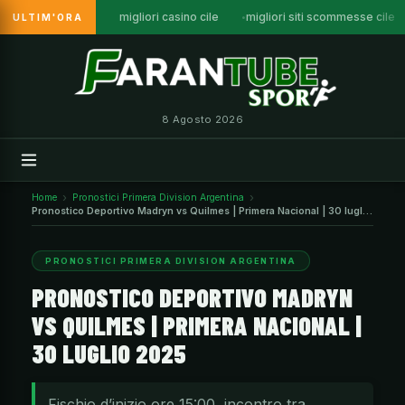
migliori casino cile
migliori siti scommesse cile
ULTIM'ORA
Vai
al
contenuto
8 Agosto 2026
Home
Pronostici Primera Division Argentina
Pronostico Deportivo Madryn vs Quilmes | Primera Nacional | 30 luglio
2025
PRONOSTICI PRIMERA DIVISION ARGENTINA
PRONOSTICO DEPORTIVO MADRYN
VS QUILMES | PRIMERA NACIONAL |
30 LUGLIO 2025
Fischio d’inizio ore 15:00, incontro tra