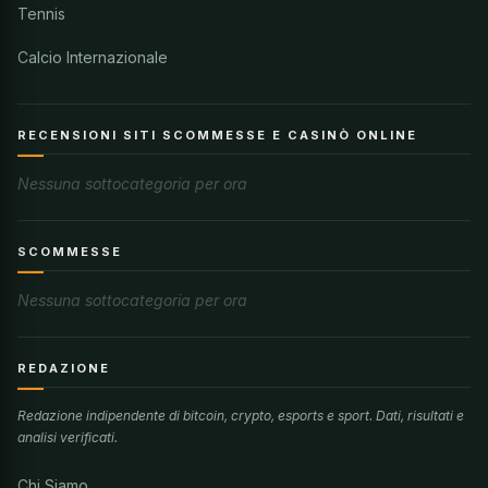
Tennis
Calcio Internazionale
RECENSIONI SITI SCOMMESSE E CASINÒ ONLINE
Nessuna sottocategoria per ora
SCOMMESSE
Nessuna sottocategoria per ora
REDAZIONE
Redazione indipendente di bitcoin, crypto, esports e sport. Dati, risultati e
analisi verificati.
Chi Siamo