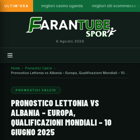
migliori casino uganda
migliori siti scommesse 
ULTIM'ORA
Vai
al
contenuto
6 Agosto 2026
Home
Pronostici Calcio
Pronostico Lettonia vs Albania – Europa, Qualificazioni Mondiali – 10
Giugno 2025
PRONOSTICI CALCIO
PRONOSTICO LETTONIA VS
ALBANIA – EUROPA,
QUALIFICAZIONI MONDIALI – 10
GIUGNO 2025