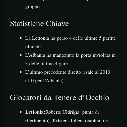
gruppo.
Statistiche Chiave
La Lettonia ha perso 4 delle ultime 5 partite
ufficiali.
L’Albania ha mantenuto la porta inviolata in
3 delle ultime 4 gare.
L’ultimo precedente diretto risale al 2013
(1-0 per l’Albania).
Giocatori da Tenere d’Occhio
Lettonia:
Roberts Uldriķis (punta di
riferimento), Kristers Tobers (capitano e