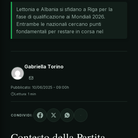
Lettonia e Albania si sfidano a Riga per la
fase di qualificazione ai Mondiali 2026.
Entrambe le nazionali cercano punti
fondamentali per restare in corsa nel
Gabriella Torino
Pubblicato:
10/06/2025 - 09:00h
Lettura: 1 min
CONDIVIDI:
Contesto della Partita