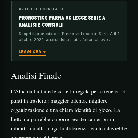
ARTICOLO CORRELATO
PRONOSTICO PARMA VS LECCE SERIE A
ANALISI E CONSIGLI
Scopri il pronostico di Parma vs Lecce in Serie A il 4
ottobre 2025: analisi dettagliata, fattori chiave…
LEGGI ORA →
Analisi Finale
L’Albania ha tutte le carte in regola per ottenere i 3
punti in trasferta: maggior talento, migliore
organizzazione e una chiara identità di gioco. La
Lettonia potrebbe opporre resistenza nei primi
minuti, ma alla lunga la differenza tecnica dovrebbe
emergere con chiarezza.