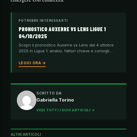
POTREBBE INTERESSARTI
PRONOSTICO AUXERRE VS LENS LIGUE 1
04/10/2025
Scopri il pronostico Auxerre vs Lens del 4 ottobre
2025 in Ligue 1: analisi, fattori chiave e consigli…
LEGGI ORA →
SCRITTO DA
Gabriella Torino
VEDI TUTTI I SUOI ARTICOLI →
ALTRI ARTICOLI