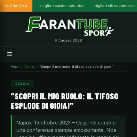
migliori casino colombia
migliori siti scommess
ULTIM'ORA
Vai
al
contenuto
9 Agosto 2026
Home
Calcio
“Scopri il mio ruolo: il tifoso esplode di gioia!”
CALCIO
“SCOPRI IL MIO RUOLO: IL TIFOSO
ESPLODE DI GIOIA!”
Napoli, 15 ottobre 2023 – Oggi, nel corso di
una conferenza stampa emozionante, Noa