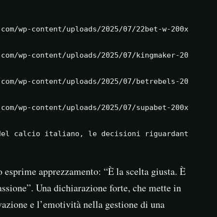
com/wp-content/uploads/2025/07/22bet-w-200x100-1.w
com/wp-content/uploads/2025/07/kingmaker-200x100-1
com/wp-content/uploads/2025/07/betrebels-200x100-1
com/wp-content/uploads/2025/07/supabet-200x100-1.w
 esprime apprezzamento: “È la scelta giusta. È
assione”. Una dichiarazione forte, che mette in
vazione e l’emotività nella gestione di una