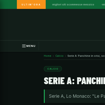
migliori siti scommesse messico
mi
ULTIM'ORA
Vai
al
contenuto
MENU
Home
Calcio
Serie A: Panchine in crisi,
CALCIO
SERIE A: PANCHI
Serie A, Lo Monaco: "Le 