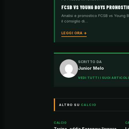
FCSB VS YOUNG BOYS PRONOSTI
Analisi e pronostico FCSB vs Young B
il consiglio di…
LEGGI ORA →
SCRITTO DA
Junior Melo
VEDI TUTTI I SUOI ARTICOL
ALTRO SU
CALCIO
CALCIO
C
Torino, addio Sazonov: l’errore
L