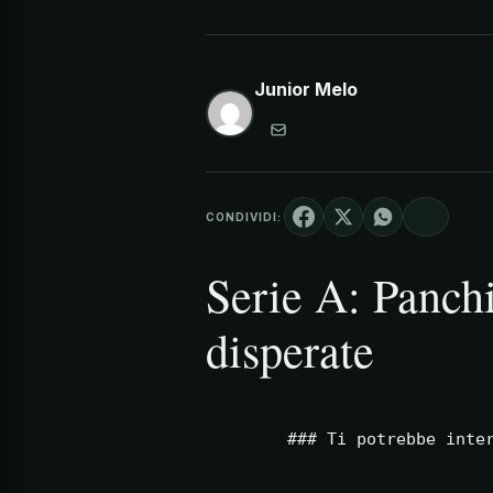
Junior Melo
CONDIVIDI:
Serie A: Panch
disperate