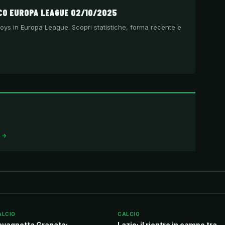
CO EUROPA LEAGUE 02/10/2025
oys in Europa League. Scopri statistiche, forma recente e
I →
ALCIO
CALCIO
avagnetta Granata:
Lazio: il rientro in campo tra