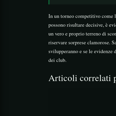
In un torneo competitivo come la
possono risultare decisive, è ev
un vero e proprio terreno di sco
riservare sorprese clamorose. Sa
svilupperanno e se le evidenze d
dei club.
Articoli correlati 
                          
                          