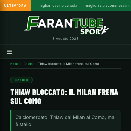
migliori casino canada
migliori siti scommesse 
ULTIM'ORA
Vai
al
contenuto
6 Agosto 2026
Home
Calcio
Thiaw bloccato: il Milan frena sul Como
CALCIO
THIAW BLOCCATO: IL MILAN FRENA
SUL COMO
Calciomercato: Thiaw dal Milan al Como, ma
è stallo