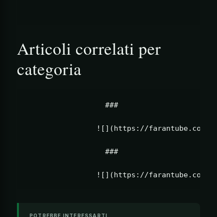
Articoli correlati per
categoria
                  ###                      
                ![](https://farantube.com/wp
                  ###                      
POTREBBE INTERESSARTI