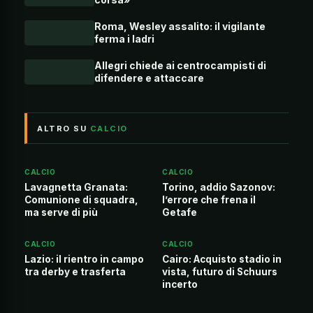
Roma, Wesley assalito: il vigilante
ferma i ladri
Allegri chiede ai centrocampisti di
difendere e attaccare
ALTRO SU
CALCIO
CALCIO
CALCIO
Lavagnetta Granata:
Torino, addio Sazonov:
Comunione di squadra,
l’errore che frena il
ma serve di più
Getafe
CALCIO
CALCIO
Lazio: il rientro in campo
Cairo: Acquisto stadio in
tra derby e trasferta
vista, futuro di Schuurs
incerto