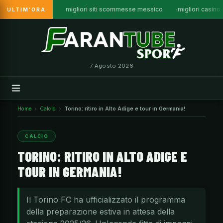
migliori siti scommesse messico
migliori casino
ULTIM'ORA
Vai
al
contenuto
7 Agosto 2026
Home
Calcio
Torino: ritiro in Alto Adige e tour in Germania!
CALCIO
TORINO: RITIRO IN ALTO ADIGE E
TOUR IN GERMANIA!
Il Torino FC ha ufficializzato il programma
della preparazione estiva in attesa della