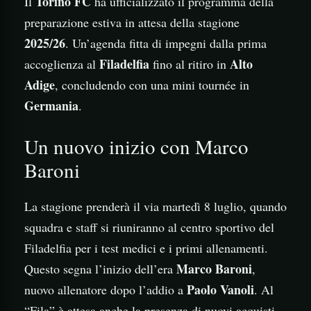
Torino FC
Il
ha ufficializzato il programma della
preparazione estiva in attesa della stagione
2025/26
. Un’agenda fitta di impegni dalla prima
Filadelfia
Alto
accoglienza al
fino al ritiro in
Adige
, concludendo con una mini tournée in
Germania
.
Un nuovo inizio con Marco
Baroni
La stagione prenderà il via martedì 8 luglio, quando
squadra e staff si riuniranno al centro sportivo del
Filadelfia per i test medici e i primi allenamenti.
Marco Baroni
Questo segna l’inizio dell’era
,
Paolo Vanoli
nuovo allenatore dopo l’addio a
. Al
“Fila” è attesa anche la presenza di nuovi acquisti