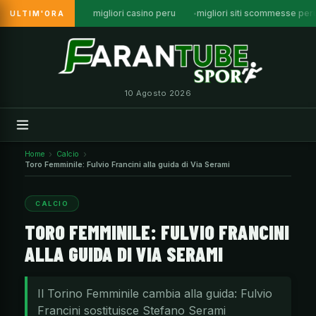
migliori casino peru
migliori siti scommesse per
ULTIM'ORA
Vai
al
contenuto
10 Agosto 2026
Home
Calcio
Toro Femminile: Fulvio Francini alla guida di Via Serami
CALCIO
TORO FEMMINILE: FULVIO FRANCINI
ALLA GUIDA DI VIA SERAMI
Il Torino Femminile cambia alla guida: Fulvio
Francini sostituisce Stefano Serami