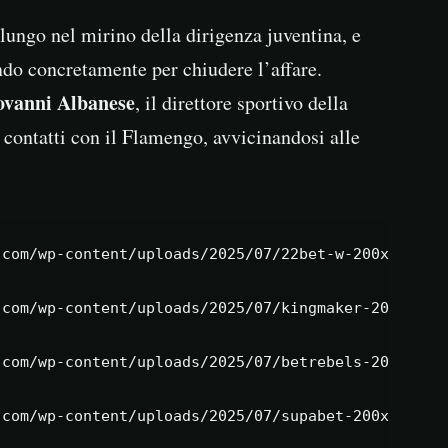
a lungo nel mirino della dirigenza juventina, e
do concretamente per chiudere l’affare.
ovanni Albanese
, il direttore sportivo della
 i contatti con il Flamengo, avvicinandosi alle
com/wp-content/uploads/2025/07/22bet-w-200x100-1.w
com/wp-content/uploads/2025/07/kingmaker-200x100-1
com/wp-content/uploads/2025/07/betrebels-200x100-1
com/wp-content/uploads/2025/07/supabet-200x100-1.w