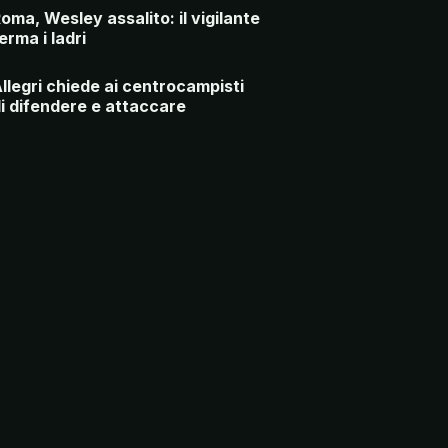
oma, Wesley assalito: il vigilante
erma i ladri
llegri chiede ai centrocampisti
i difendere e attaccare