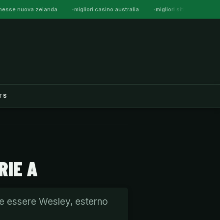
ommesse nuova zelanda
migliori casino australia
migliori siti scommesse
TS
RIE A
are essere Wesley, esterno