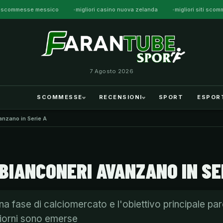
iti scommesse messico
migliori casino nuova zelanda
migliori siti sc
7 Agosto 2026
SCOMMESSE
RECENSIONI
SPORT
ESPOR
anzano in Serie A
 BIANCONERI AVANZANO IN SE
ena fase di calciomercato e l'obiettivo principale p
giorni sono emerse