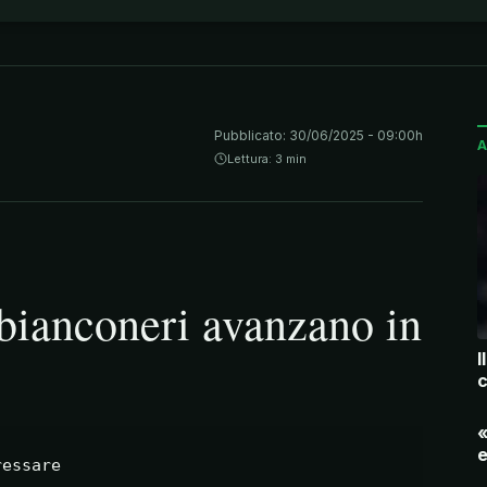
Pubblicato:
30/06/2025 - 09:00h
A
Lettura: 3 min
 bianconeri avanzano in
I
c
«
e