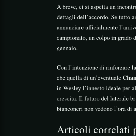
A breve, ci si aspetta un incontro
dettagli dell’accordo. Se tutto 
annunciare ufficialmente l’arriv
campionato, un colpo in grado d
gennaio.
Con l’intenzione di rinforzare la
Cham
che quella di un’eventuale
in Wesley l’innesto ideale per al
crescita. Il futuro del laterale br
bianconeri non vedono l’ora di a
Articoli correlati 