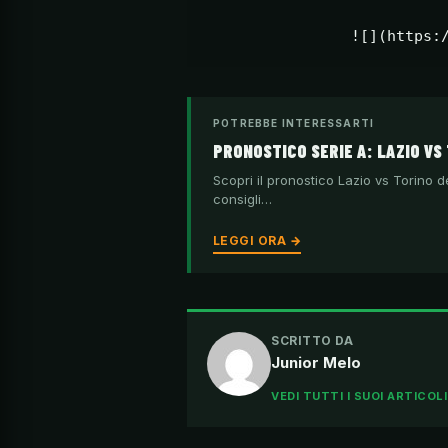
POTREBBE INTERESSARTI
PRONOSTICO SERIE A: LAZIO VS 
Scopri il pronostico Lazio vs Torino de
consigli…
LEGGI ORA →
SCRITTO DA
Junior Melo
VEDI TUTTI I SUOI ARTICOL