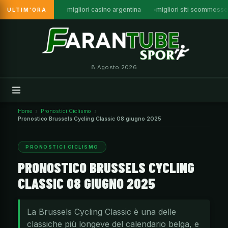
migliori casino argentina
migliori siti scommesse
ULTIM'ORA
Vai
al
contenuto
8 Agosto 2026
Home
Pronostici Ciclismo
Pronostico Brussels Cycling Classic 08 giugno 2025
PRONOSTICI CICLISMO
PRONOSTICO BRUSSELS CYCLING
CLASSIC 08 GIUGNO 2025
La Brussels Cycling Classic è una delle
classiche più longeve del calendario belga, e