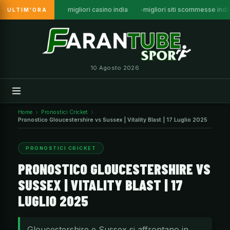
migliori casino india
migliori siti scommesse indi
ULTIM'ORA
Vai
al
contenuto
10 Agosto 2026
Home
Pronostici Cricket
Pronostico Gloucestershire vs Sussex | Vitality Blast | 17 Luglio 2025
PRONOSTICI CRICKET
PRONOSTICO GLOUCESTERSHIRE VS
SUSSEX | VITALITY BLAST | 17
LUGLIO 2025
Gloucestershire e Sussex si affrontano in