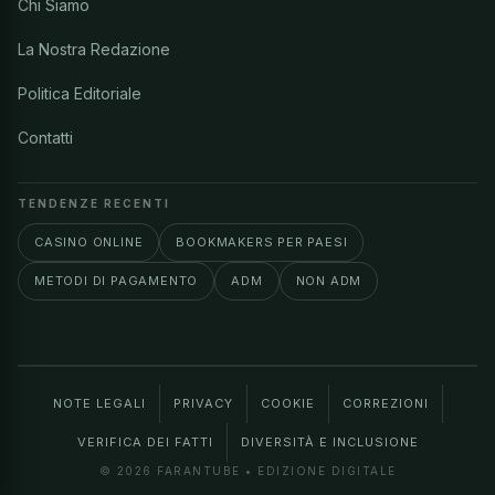
Chi Siamo
La Nostra Redazione
Politica Editoriale
Contatti
TENDENZE RECENTI
CASINO ONLINE
BOOKMAKERS PER PAESI
METODI DI PAGAMENTO
ADM
NON ADM
NOTE LEGALI
PRIVACY
COOKIE
CORREZIONI
VERIFICA DEI FATTI
DIVERSITÀ E INCLUSIONE
© 2026 FARANTUBE • EDIZIONE DIGITALE