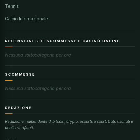
Tennis
Calcio Internazionale
RECENSIONI SITI SCOMMESSE E CASINÒ ONLINE
Nessuna sottocategoria per ora
SCOMMESSE
Nessuna sottocategoria per ora
REDAZIONE
Redazione indipendente di bitcoin, crypto, esports e sport. Dati, risultati e
analisi verificati.