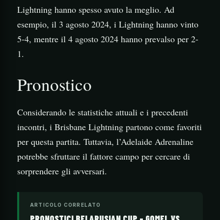
Lightning hanno spesso avuto la meglio. Ad
esempio, il 3 agosto 2024, i Lightning hanno vinto
5-4, mentre il 4 agosto 2024 hanno prevalso per 2-
1.
Pronostico
Considerando le statistiche attuali e i precedenti
incontri, i Brisbane Lightning partono come favoriti
per questa partita. Tuttavia, l’Adelaide Adrenaline
potrebbe sfruttare il fattore campo per cercare di
sorprendere gli avversari.
ARTICOLO CORRELATO
PRONOSTICI BELARUSIAN CUP – GOMEL VS