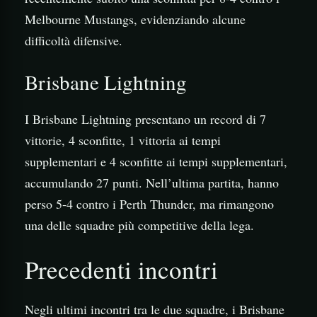
Melbourne Mustangs, evidenziando alcune
difficoltà difensive.
Brisbane Lightning
I Brisbane Lightning presentano un record di 7
vittorie, 4 sconfitte, 1 vittoria ai tempi
supplementari e 4 sconfitte ai tempi supplementari,
accumulando 27 punti. Nell’ultima partita, hanno
perso 5-4 contro i Perth Thunder, ma rimangono
una delle squadre più competitive della lega.
Precedenti incontri
Negli ultimi incontri tra le due squadre, i Brisbane