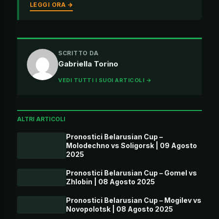
LEGGI ORA →
SCRITTO DA
Gabriella Torino
VEDI TUTTI I SUOI ARTICOLI →
ALTRI ARTICOLI
Pronostici Belarusian Cup –
Molodechno vs Soligorsk | 09 Agosto
2025
Pronostici Belarusian Cup – Gomel vs
Zhlobin | 08 Agosto 2025
Pronostici Belarusian Cup – Mogilev vs
Novopolotsk | 08 Agosto 2025