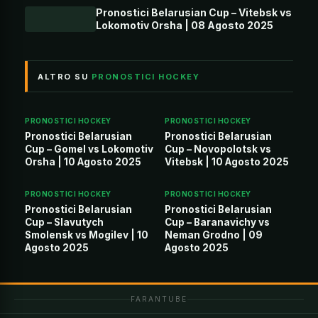
Pronostici Belarusian Cup – Vitebsk vs
Lokomotiv Orsha | 08 Agosto 2025
ALTRO SU
PRONOSTICI HOCKEY
PRONOSTICI HOCKEY
PRONOSTICI HOCKEY
Pronostici Belarusian
Pronostici Belarusian
Cup – Gomel vs Lokomotiv
Cup – Novopolotsk vs
Orsha | 10 Agosto 2025
Vitebsk | 10 Agosto 2025
PRONOSTICI HOCKEY
PRONOSTICI HOCKEY
Pronostici Belarusian
Pronostici Belarusian
Cup – Slavutych
Cup – Baranavichy vs
Smolensk vs Mogilev | 10
Neman Grodno | 09
Agosto 2025
Agosto 2025
FARANTUBE