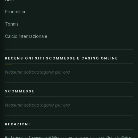
Pronostici
Tennis
Calcio Internazionale
RECENSIONI SITI SCOMMESSE E CASINÒ ONLINE
Nessuna sottocategoria per ora
SCOMMESSE
Nessuna sottocategoria per ora
REDAZIONE
Redazione indipendente di bitcoin, crypto, esports e sport. Dati, risultati e