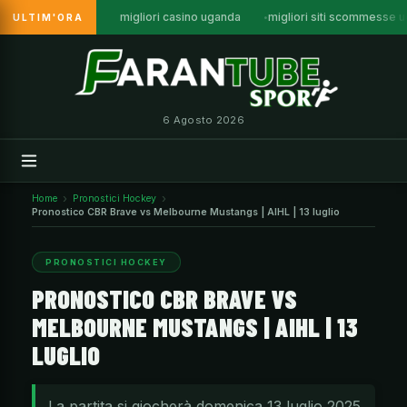
migliori casino uganda
migliori siti scommesse 
ULTIM'ORA
Vai
al
contenuto
6 Agosto 2026
Home
Pronostici Hockey
Pronostico CBR Brave vs Melbourne Mustangs | AIHL | 13 luglio
PRONOSTICI HOCKEY
PRONOSTICO CBR BRAVE VS
MELBOURNE MUSTANGS | AIHL | 13
LUGLIO
La partita si giocherà domenica 13 luglio 2025