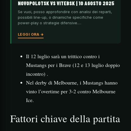
NOVOPOLOTSK VS VITEBSK | 10 AGOSTO 2025
Se vuoi, posso approfondire con analisi dei reparti,
possibili line-up, o dinamiche specifiche come
power-play o strategie difensive.…
LEGGI ORA →
Il 12 luglio sarà un trittico contro i
Mustangs per i Brave (12 e 13 luglio doppio
incontro) .
Nel derby di Melbourne, i Mustangs hanno
vinto l’overtime per 3‑2 contro Melbourne
Ice.
Fattori chiave della partita