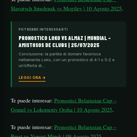
Slavutych Smolensk vs Mogilev | 10 Agosto 2025
.
POTREBBE INTERESSARTI
PRONOSTICO LOKO VS ALMAZ | MUNDIAL –
AMISTOSOS DE CLUBS | 25/07/2025
Conclusione: la partita di domani favorisce
nettamente Loko, con un pronostico di 4‑1 o 5‑2 e
un’offerta di…
LEGGI ORA →
Te puede interesar:
Pronostici Belarusian Cup –
Gomel vs Lokomotiv Orsha | 10 Agosto 2025
.
Te puede interesar:
Pronostici Belarusian Cup –
Brest vs Yunost Minsk | 09 Agosto 2025
.