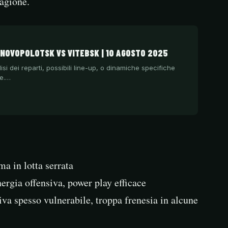
tagione.
 NOVOPOLOTSK VS VITEBSK | 10 AGOSTO 2025
i dei reparti, possibili line-up, o dinamiche specifiche
ve.…
ma in lotta serrata
ergia offensiva, power play efficace
iva spesso vulnerabile, troppa frenesia in alcune