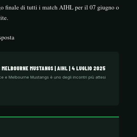
o finale di tutti i match AIHL per il 07 giugno o
ite.
sposta
 MELBOURNE MUSTANGS | AIHL | 4 LUGLIO 2025
ce e Melbourne Mustangs è uno degli incontri più attesi