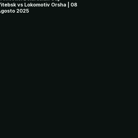
itebsk vs Lokomotiv Orsha | 08
Agosto 2025