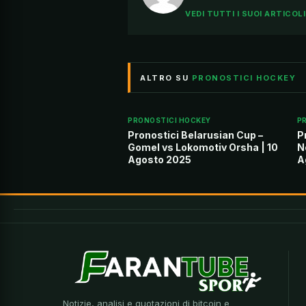
VEDI TUTTI I SUOI ARTICOL
ALTRO SU
PRONOSTICI HOCKEY
PRONOSTICI HOCKEY
P
Pronostici Belarusian Cup –
P
Gomel vs Lokomotiv Orsha | 10
N
Agosto 2025
A
Notizie, analisi e quotazioni di bitcoin e