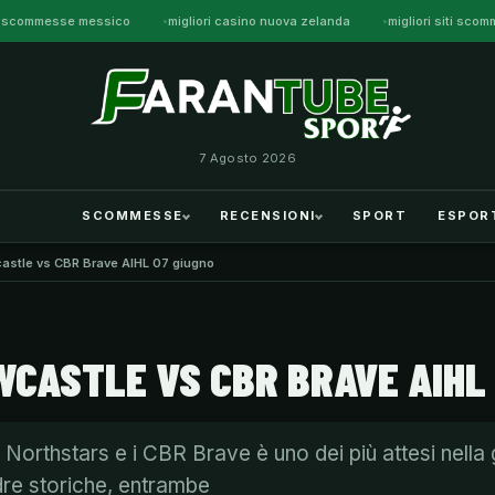
iti scommesse messico
migliori casino nuova zelanda
migliori siti sc
7 Agosto 2026
SCOMMESSE
RECENSIONI
SPORT
ESPOR
astle vs CBR Brave AIHL 07 giugno
CASTLE VS CBR BRAVE AIHL 
 Northstars e i CBR Brave è uno dei più attesi nella 
e storiche, entrambe