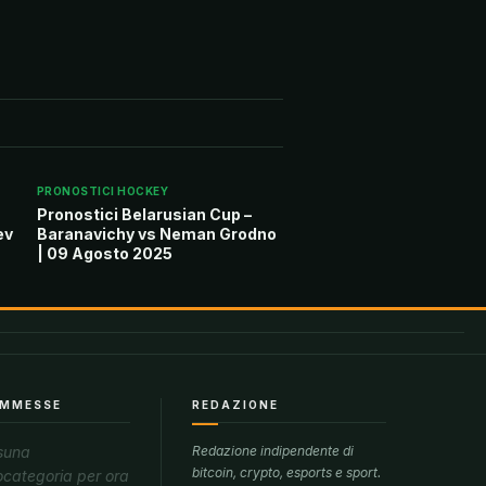
PRONOSTICI HOCKEY
Pronostici Belarusian Cup –
ev
Baranavichy vs Neman Grodno
| 09 Agosto 2025
MMESSE
REDAZIONE
suna
Redazione indipendente di
bitcoin, crypto, esports e sport.
ocategoria per ora