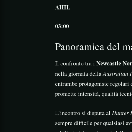
AIHL
03:00
Panoramica del m
Newcastle Nor
Il confronto tra i
nella giornata della
Australian 
entrambe protagoniste regolari de
promette intensità, qualità tecni
L’incontro si disputa al
Hunter 
sempre difficile per qualsiasi a