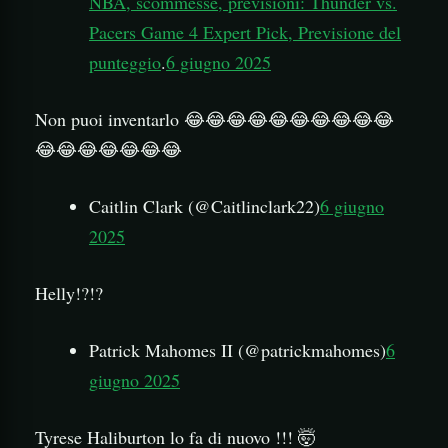
NBA, scommesse, previsioni: Thunder vs.
Pacers Game 4 Expert Pick, Previsione del
punteggio
.
6 giugno 2025
Non puoi inventarlo 😂😂😂😂😂😂😂😂😂😂
😂😂😂😂😂😂😂
Caitlin Clark (@Caitlinclark22)
6 giugno
2025
Helly!?!?
Patrick Mahomes II (@patrickmahomes)
6
giugno 2025
Tyrese Haliburton lo fa di nuovo !!! 🤯