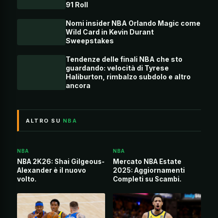
91 Roll
Nomi insider NBA Orlando Magic come
Wild Card in Kevin Durant
Sweepstakes
Tendenze delle finali NBA che sto
guardando: velocità di Tyrese
Haliburton, rimbalzo subdolo e altro
ancora
ALTRO SU
NBA
NBA
NBA
NBA 2K26: Shai Gilgeous-
Mercato NBA Estate
Alexander è il nuovo
2025: Aggiornamenti
volto.
Completi su Scambi.