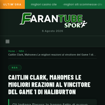
migliori casino cile
migliori siti scommesse cile
ULTIM'ORA
Vai
al
contenuto
8 Agosto 2026
Home
NBA
Caitlin Clark, Mahomes Le migliori reazioni al vincitore del Game 1 di
Haliburton
NBA
CAITLIN CLARK, MAHOMES LE
MIGLIORI REAZIONI AL VINCITORE
DEL GAME 1 DI HALIBURTON
Gli Indiana Pacers lo hanno fatto di nuovo.