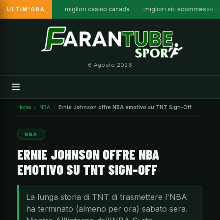
migliori casino canada
migliori siti scommesse 
ULTIM'ORA
Vai
al
contenuto
6 Agosto 2026
Home
NBA
Ernie Johnson offre NBA emotivo su TNT Sign-Off
NBA
ERNIE JOHNSON OFFRE NBA
EMOTIVO SU TNT SIGN-OFF
La lunga storia di TNT di trasmettere l'NBA
ha terminato (almeno per ora) sabato sera.