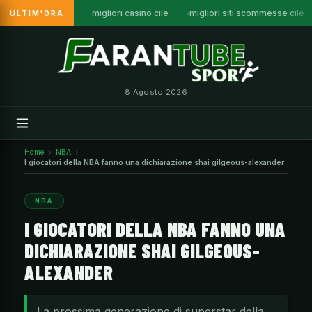
migliori casino cile
migliori siti scommesse cile
ULTIM'ORA
Vai
al
contenuto
8 Agosto 2026
Home
NBA
I giocatori della NBA fanno una dichiarazione shai gilgeous-alexander
NBA
I GIOCATORI DELLA NBA FANNO UNA
DICHIARAZIONE SHAI GILGEOUS-
ALEXANDER
La prossima generazione di superstar della