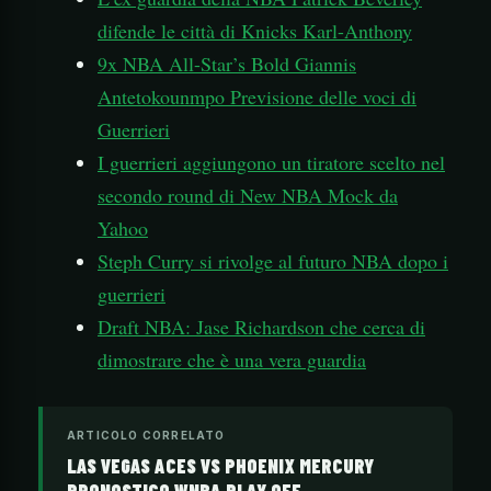
difende le città di Knicks Karl-Anthony
9x NBA All-Star’s Bold Giannis
Antetokounmpo Previsione delle voci di
Guerrieri
I guerrieri aggiungono un tiratore scelto nel
secondo round di New NBA Mock da
Yahoo
Steph Curry si rivolge al futuro NBA dopo i
guerrieri
Draft NBA: Jase Richardson che cerca di
dimostrare che è una vera guardia
ARTICOLO CORRELATO
LAS VEGAS ACES VS PHOENIX MERCURY