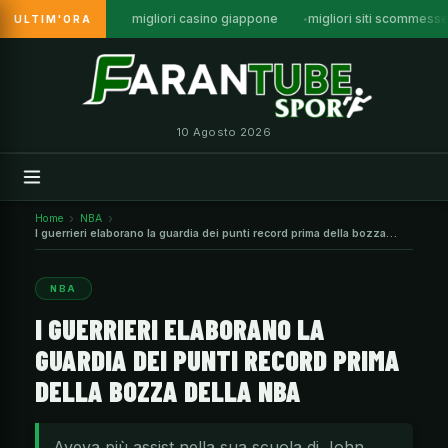
migliori casino giappone
migliori siti scommess
ULTIM'ORA
Vai
al
contenuto
10 Agosto 2026
Home
NBA
I guerrieri elaborano la guardia dei punti record prima della bozza
della NBA
NBA
I GUERRIERI ELABORANO LA
GUARDIA DEI PUNTI RECORD PRIMA
DELLA BOZZA DELLA NBA
Aveva più assist nella sua scuola di John