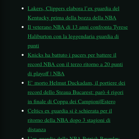
Lakers, Clippers elabora l’ex guardia del
Kentucky prima della bozza della NBA
Il veterano NBA di 13 anni confronta Tyrese
Haliburton con la leggendaria guardia di
punti
Knicks ha battuto i pacers per battere il
record NBA con il terzo ritorno a 20 punti
di playoff | NBA
E’ morto Helmut Duckadam, il portiere dei
record dello Steaua Bucarest: parò 4 rigori
in finale di Coppa dei Campioni|Estero
Celtics ex guardia si è schierata per il
ritorno della NBA dopo 3 stagioni di
distanza
L’ex guardia della NBA Patrick Beverley