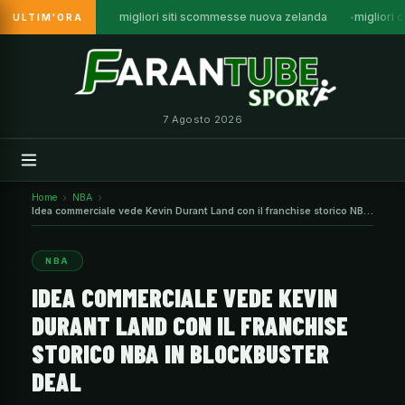
migliori siti scommesse nuova zelanda
migliori c
ULTIM'ORA
Vai
al
contenuto
7 Agosto 2026
Home
NBA
Idea commerciale vede Kevin Durant Land con il franchise storico NBA
in Blockbuster Deal
NBA
IDEA COMMERCIALE VEDE KEVIN
DURANT LAND CON IL FRANCHISE
STORICO NBA IN BLOCKBUSTER
DEAL