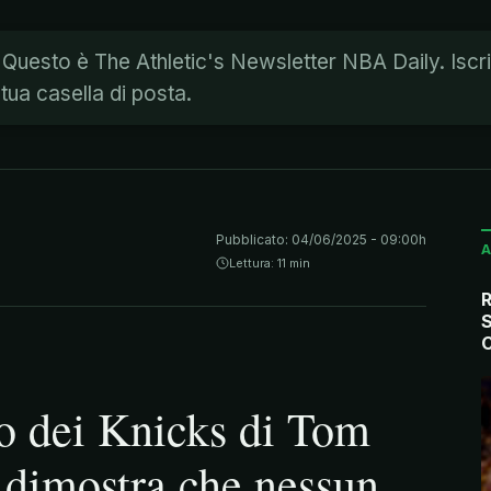
Questo è The Athletic's Newsletter NBA Daily. Iscrivi
tua casella di posta.
Pubblicato:
04/06/2025 - 09:00h
A
Lettura: 11 min
S
C
to dei Knicks di Tom
dimostra che nessun