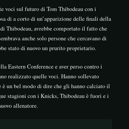
olte voci sul futuro di Tom Thibodeau con i
 di a corto di un’apparizione delle finali della
 di Thibodeau, avrebbe comportato il fatto che
, sembrava anche solo persone che cercavano di
e stato di nuovo un prurito proprietario.
ella Eastern Conference e aver perso contro i
anno realizzato quelle voci. Hanno sollevato
e è un bel modo di dire che gli hanno calciato il
ue stagioni con i Knicks, Thibodeau è fuori e i
uovo allenatore.