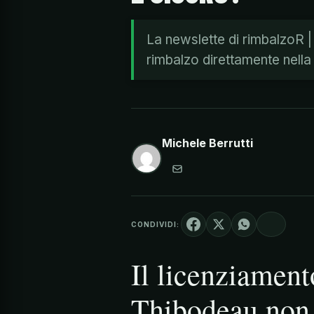
La newslette di rimbalzoR | 
rimbalzo direttamente nella 
Michele Berrutti
CONDIVIDI:
Il licenziamen
Thibodeau non 