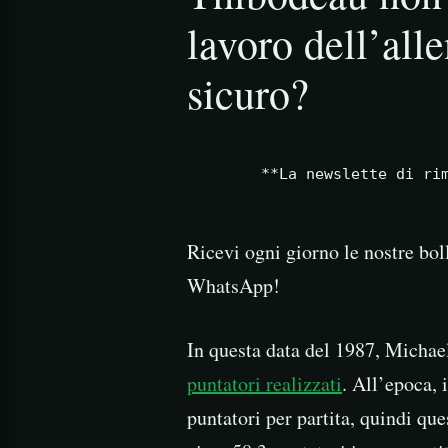
lavoro dell’all
sicuro?
Ricevi ogni giorno le nostre bol
WhatsApp!
In questa data del 1987, Michael
puntatori realizzati
. All’epoca, 
puntatori per partita, quindi qu