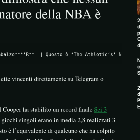
enatore della NBA è
2
d
p
G
d
N
c
lette vincenti direttamente su Telegram o
2
d
P
E
 Cooper ha stabilito un record finale
Sei 3
i giochi singoli erano in media 2,8 realizzati 3
esto è l’equivalente di qualcuno che ha colpito