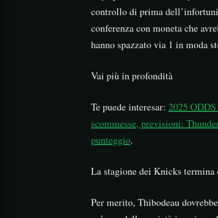
controllo di prima dell’infortun
conferenza con moneta che avre
hanno spazzato via 1 in moda st
Vai più in profondità
Te puede interesar:
2025 ODDS 
scommesse, previsioni: Thunder
punteggio
.
La stagione dei Knicks termina e
Per merito, Thibodeau dovrebbe e