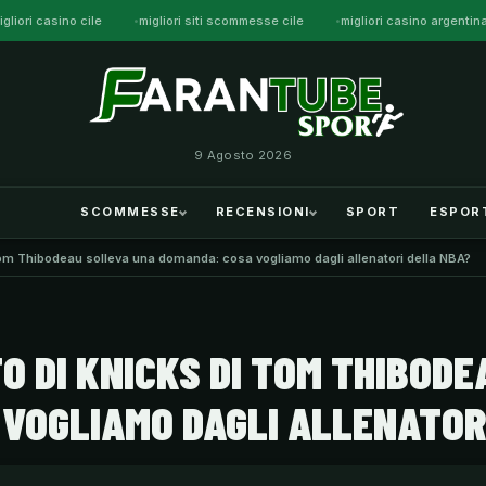
igliori casino cile
migliori siti scommesse cile
migliori casino argentin
9 Agosto 2026
SCOMMESSE
RECENSIONI
SPORT
ESPOR
 Tom Thibodeau solleva una domanda: cosa vogliamo dagli allenatori della NBA?
TO DI KNICKS DI TOM THIBOD
VOGLIAMO DAGLI ALLENATOR