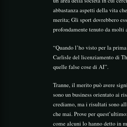
un’area della società in cui cer
abbastanza aspetti della vita ch
merita; Gli sport dovrebbero ess
profondamente tenuto da molti a
“Quando l’ho visto per la prima 
Carlisle del licenziamento di T
quelle false cose di AI”.
Tranne, il merito può avere signi
sono un business orientato ai ris
crediamo, ma i risultati sono al
che mai. Prove per quest’ultimo
come alcuni lo hanno detto in mo