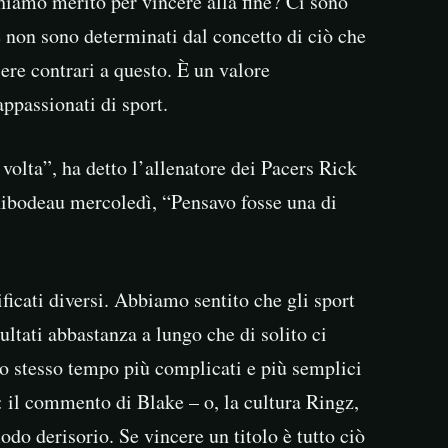
chiamo merito per vincere alla fine? Ci sono
e non sono determinati dal concetto di ciò che
ere contrari a questo. È un valore
ppassionati di sport.
volta”, ha detto l’allenatore dei Pacers Rick
hibodeau mercoledì, “Pensavo fosse una di
ficati diversi. Abbiamo sentito che gli sport
ultati abbastanza a lungo che di solito ci
lo stesso tempo più complicati e più semplici
: il commento di Blake – o, la cultura Ringz,
do derisorio. Se vincere un titolo è tutto ciò