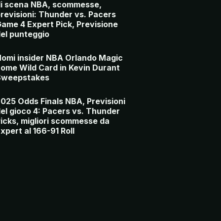
i scena NBA, scommesse,
revisioni: Thunder vs. Pacers
ame 4 Expert Pick, Previsione
el punteggio
omi insider NBA Orlando Magic
ome Wild Card in Kevin Durant
Sweepstakes
025 Odds Finals NBA, Previsioni
el gioco 4: Pacers vs. Thunder
icks, migliori scommesse da
xpert al 166-91 Roll