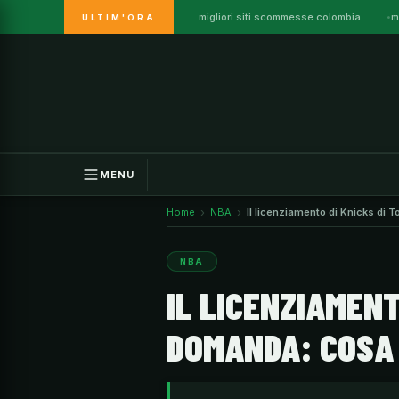
migliori siti scommesse colombia
m
ULTIM'ORA
Vai
al
contenuto
MENU
Home
NBA
Il licenziamento di Knicks di
NBA
IL LICENZIAMEN
DOMANDA: COSA 