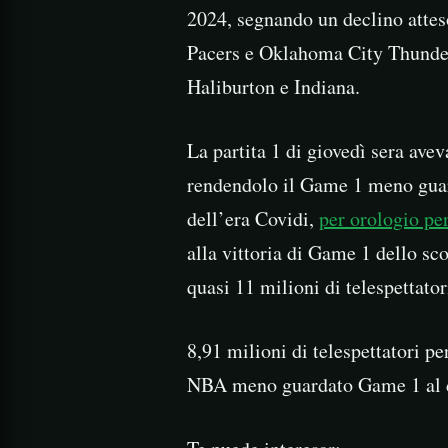
2024, segnando un declino atteso
Pacers e Oklahoma City Thunder
Haliburton e Indiana.
La partita 1 di giovedì sera avev
rendendolo il Game 1 meno guard
dell’era Covidi,
per orologio per
alla vittoria di Game 1 dello sc
quasi 11 milioni di telespettato
8,91 milioni di telespettatori p
NBA meno guardato Game 1 al di 