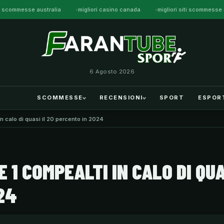
iti scommesse australia
migliori casino canada
migliori siti scommess
6 Agosto 2026
SCOMMESSE
RECENSIONI
SPORT
ESPOR
 calo di quasi il 20 percento in 2024
 1 COMPEALTI IN CALO DI QUA
24