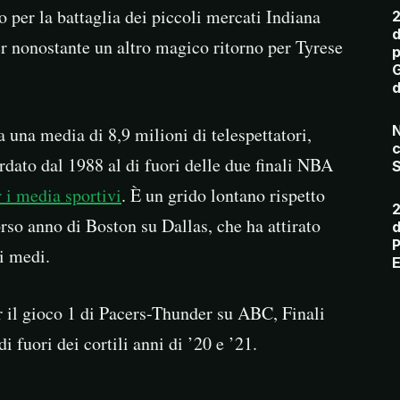
 per la battaglia dei piccoli mercati Indiana
2
d
 nonostante un altro magico ritorno per Tyrese
p
G
d
N
a una media di 8,9 milioni di telespettatori,
c
ato dal 1988 al di fuori delle due finali NBA
 i media sportivi
. È un grido lontano rispetto
2
orso anno di Boston su Dallas, che ha attirato
d
P
ri medi.
E
er il gioco 1 di Pacers-Thunder su ABC, Finali
fuori dei cortili anni di ’20 e ’21.