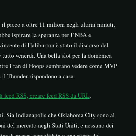
il picco a oltre 11 milioni negli ultimi minuti,
ebbe ispirare la speranza per l’NBA e
cente di Haliburton è stato il discorso del
 tutto venerdì. Una bella slot per la domenica
tre i fan di Hoops sembrano vedere come MVP
il Thunder rispondono a casa.
di feed RSS, creare feed RSS da URL
.
i. Sia Indianapolis che Oklahoma City sono al
ni del mercato negli Stati Uniti, e nessuno dei
tar di marca consolidata o una storia del