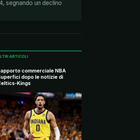
024, segnando un declino
LTRI ARTICOLI
Rapporto commerciale NBA
uperfici dopo le notizie di
eltics-Kings