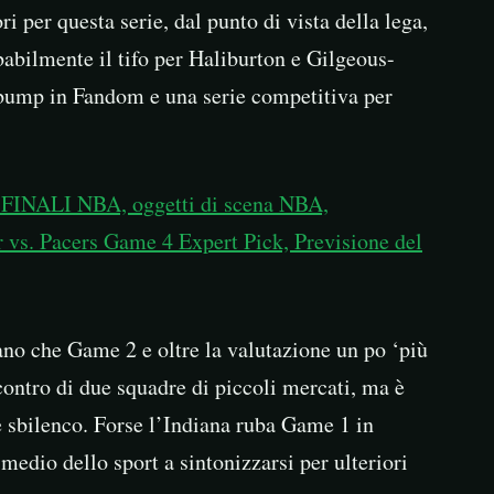
ri per questa serie, dal punto di vista della lega,
abilmente il tifo per Haliburton e Gilgeous-
bump in Fandom e una serie competitiva per
FINALI NBA, oggetti di scena NBA,
 vs. Pacers Game 4 Expert Pick, Previsione del
 che Game 2 e oltre la valutazione un po ‘più
contro di due squadre di piccoli mercati, ma è
e sbilenco. Forse l’Indiana ruba Game 1 in
medio dello sport a sintonizzarsi per ulteriori