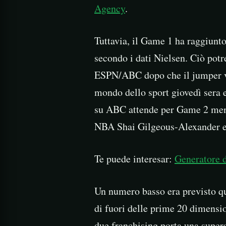
Agency
.
Tuttavia, il Game 1 ha raggiunto 
secondo i dati Nielsen. Ciò potr
ESPN/ABC dopo che il jumper vin
mondo dello sport giovedì sera e
su ABC attende per Game 2 men
NBA Shai Gilgeous-Alexander e 
Te puede interesar:
Generatore 
Un numero basso era previsto qu
di fuori delle prime 20 dimensio
due franchising porta una supers