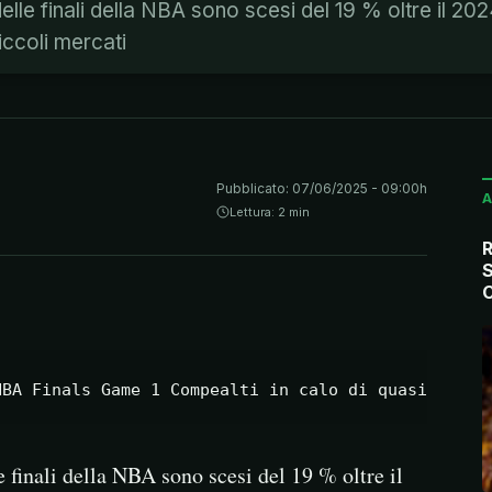
1 delle finali della NBA sono scesi del 19 % oltre il 2
iccoli mercati
Pubblicato:
07/06/2025 - 09:00h
A
Lettura: 2 min
S
C
le finali della NBA sono scesi del 19 % oltre il