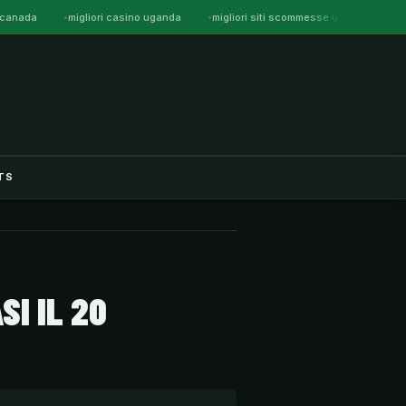
e canada
migliori casino uganda
migliori siti scommesse uganda
m
TS
SI IL 20