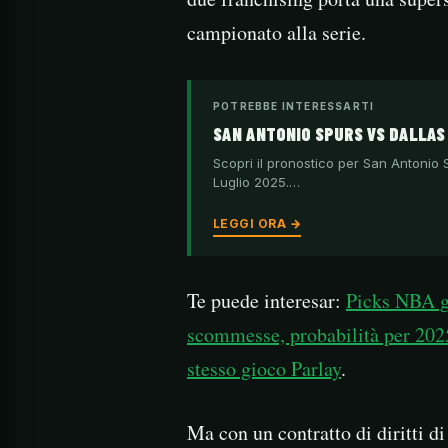
campionato alla serie.
POTREBBE INTERESSARTI
SAN ANTONIO SPURS VS DALLAS
Scopri il pronostico per San Antonio
Luglio 2025.…
LEGGI ORA →
Te puede interesar:
Picks NBA gr
scommesse, probabilità per 202
stesso gioco Parlay
.
Ma con un contratto di diritti di