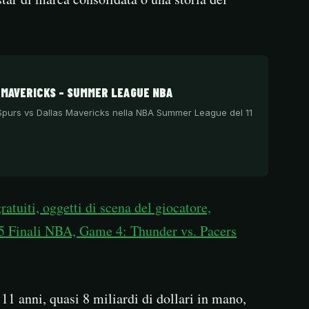
 MAVERICKS – SUMMER LEAGUE NBA
 Spurs vs Dallas Mavericks nella NBA Summer League del 11
atuiti, oggetti di scena del giocatore,
5 Finali NBA, Game 4: Thunder vs. Pacers
 11 anni, quasi 8 miliardi di dollari in mano,