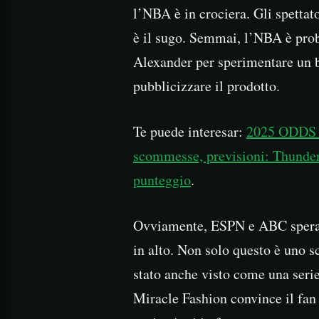
l’NBA è in crociera. Gli spettato
è il sugo. Semmai, l’NBA è prob
Alexander per sperimentare un 
pubblicizzare il prodotto.
Te puede interesar:
2025 ODDS 
scommesse, previsioni: Thunder
punteggio
.
Ovviamente, ESPN e ABC sperano
in alto. Non solo questo è uno s
stato anche visto come una seri
Miracle Fashion convince il fan 