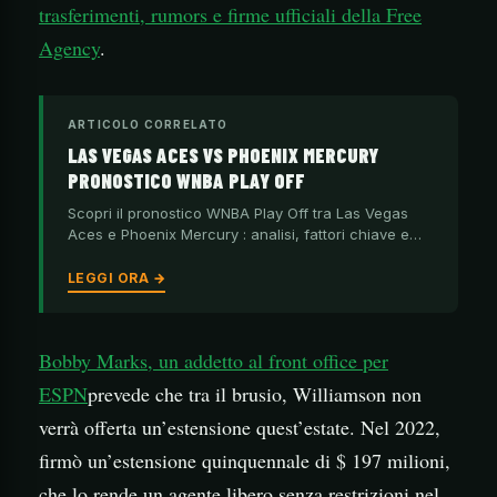
trasferimenti, rumors e firme ufficiali della Free
Agency
.
ARTICOLO CORRELATO
LAS VEGAS ACES VS PHOENIX MERCURY
PRONOSTICO WNBA PLAY OFF
Scopri il pronostico WNBA Play Off tra Las Vegas
Aces e Phoenix Mercury : analisi, fattori chiave e…
LEGGI ORA →
Bobby Marks, un addetto al front office per
ESPN
prevede che tra il brusio, Williamson non
verrà offerta un’estensione quest’estate. Nel 2022,
firmò un’estensione quinquennale di $ 197 milioni,
che lo rende un agente libero senza restrizioni nel