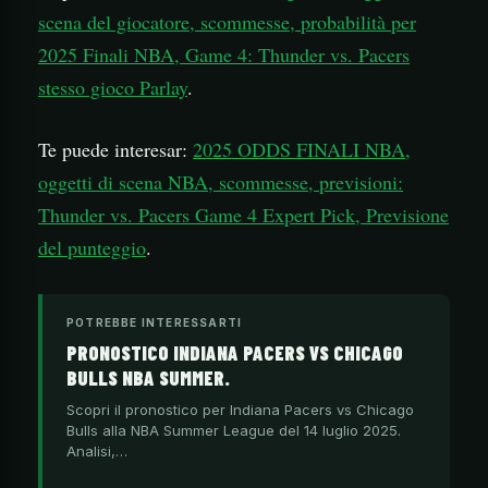
scena del giocatore, scommesse, probabilità per
2025 Finali NBA, Game 4: Thunder vs. Pacers
stesso gioco Parlay
.
Te puede interesar:
2025 ODDS FINALI NBA,
oggetti di scena NBA, scommesse, previsioni:
Thunder vs. Pacers Game 4 Expert Pick, Previsione
del punteggio
.
POTREBBE INTERESSARTI
PRONOSTICO INDIANA PACERS VS CHICAGO
BULLS NBA SUMMER.
Scopri il pronostico per Indiana Pacers vs Chicago
Bulls alla NBA Summer League del 14 luglio 2025.
Analisi,…