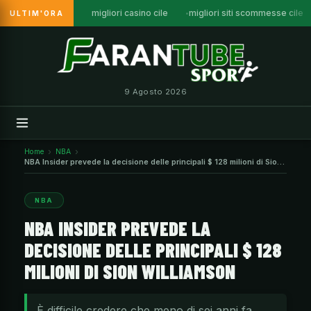
migliori casino cile
migliori siti scommesse cile
ULTIM'ORA
Vai
al
contenuto
9 Agosto 2026
Home
NBA
NBA Insider prevede la decisione delle principali $ 128 milioni di Sion
Williamson
NBA
NBA INSIDER PREVEDE LA
DECISIONE DELLE PRINCIPALI $ 128
MILIONI DI SION WILLIAMSON
È difficile credere che meno di sei anni fa,