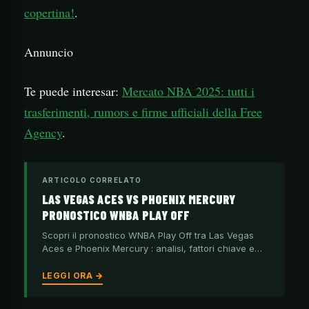
copertina!
.
Annuncio
Te puede interesar:
Mercato NBA 2025: tutti i
trasferimenti, rumors e firme ufficiali della Free
Agency
.
ARTICOLO CORRELATO
LAS VEGAS ACES VS PHOENIX MERCURY
PRONOSTICO WNBA PLAY OFF
Scopri il pronostico WNBA Play Off tra Las Vegas
Aces e Phoenix Mercury : analisi, fattori chiave e…
LEGGI ORA →