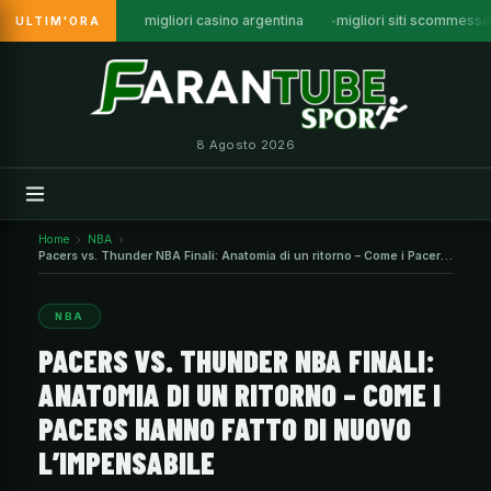
migliori casino argentina
migliori siti scommesse
ULTIM'ORA
Vai
al
contenuto
8 Agosto 2026
Home
NBA
Pacers vs. Thunder NBA Finali: Anatomia di un ritorno – Come i Pacers
hanno fatto di nuovo l’impensabile
NBA
PACERS VS. THUNDER NBA FINALI:
ANATOMIA DI UN RITORNO – COME I
PACERS HANNO FATTO DI NUOVO
L’IMPENSABILE