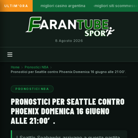
migliori casino argentina
migliori siti scommesse
ULTIM'ORA
Vai
al
contenuto
8 Agosto 2026
Home
Pronostici NBA
Pronostici per Seattle contro Phoenix Domenica 16 giugno alle 21:00′.
PRONOSTICI NBA
PRONOSTICI PER SEATTLE CONTRO
PHOENIX DOMENICA 16 GIUGNO
ALLE 21:00′.
I Seattle Seahawks arrivano a questa partita