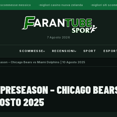
iti scommesse messico
migliori casino nuova zelanda
migliori siti sc
7 Agosto 2026
SCOMMESSE
RECENSIONI
SPORT
ESPOR
eason – Chicago Bears vs Miami Dolphins | 10 Agosto 2025
 PRESEASON – CHICAGO BEARS
GOSTO 2025