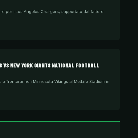
ore per i Los Angeles Chargers, supportato dal fattore
S VS NEW YORK GIANTS NATIONAL FOOTBALL
s affronteranno i Minnesota Vikings al MetLife Stadium in