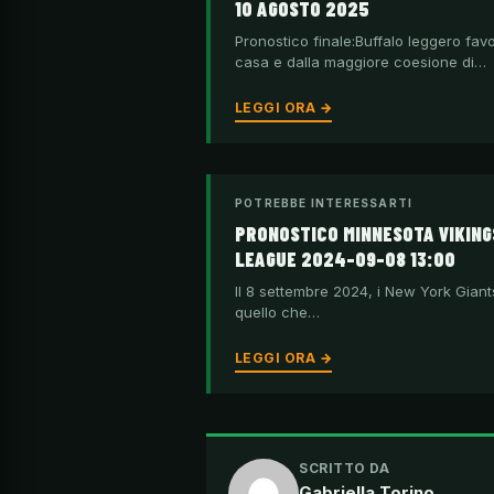
10 AGOSTO 2025
Pronostico finale:Buffalo leggero fav
casa e dalla maggiore coesione di…
LEGGI ORA →
POTREBBE INTERESSARTI
PRONOSTICO MINNESOTA VIKING
LEAGUE 2024-09-08 13:00
Il 8 settembre 2024, i New York Giant
quello che…
LEGGI ORA →
SCRITTO DA
Gabriella Torino