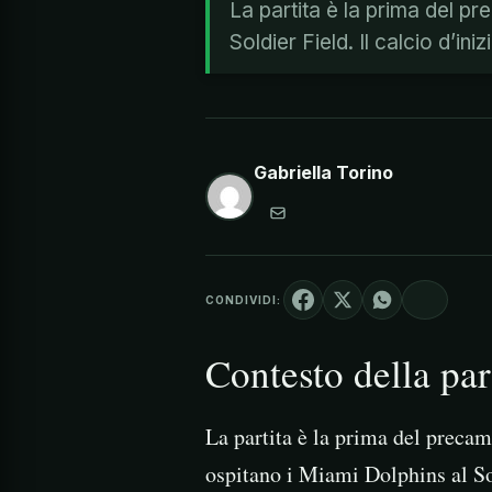
La partita è la prima del p
Soldier Field. Il calcio d’ini
Gabriella Torino
CONDIVIDI:
Contesto della par
La partita è la prima del preca
ospitano i Miami Dolphins al Sold