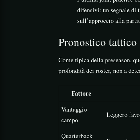
difensivi: un segnale di 
sull’approccio alla partit
Pronostico tattico
Come tipica della preseason, que
profondità dei roster, non a det
Fattore
Vantaggio
Leggero favor
campo
Quarterback