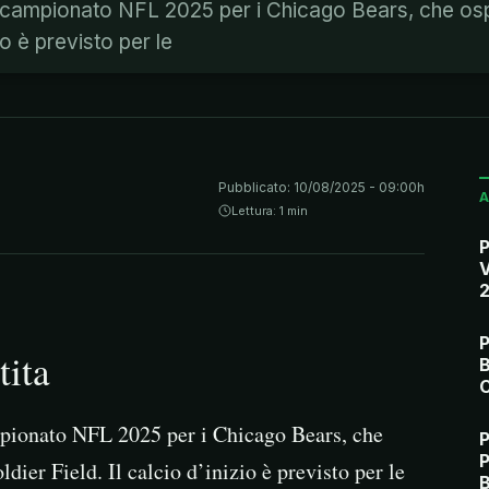
recampionato NFL 2025 per i Chicago Bears, che osp
zio è previsto per le
Pubblicato:
10/08/2025 - 09:00h
A
Lettura: 1 min
P
V
P
tita
B
C
mpionato NFL 2025 per i Chicago Bears, che
P
P
ier Field. Il calcio d’inizio è previsto per le
B