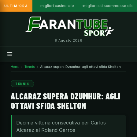
migliori casino cile
migliori siti scommesse cile
ULTIM'ORA
Vai
al
contenuto
9 Agosto 2026
Home
Tennis
Alcaraz supera Dzumhur: agli ottavi sfida Shelton
TENNIS
ALCARAZ SUPERA DZUMHUR: AGLI
OTTAVI SFIDA SHELTON
Decima vittoria consecutiva per Carlos
Alcaraz al Roland Garros