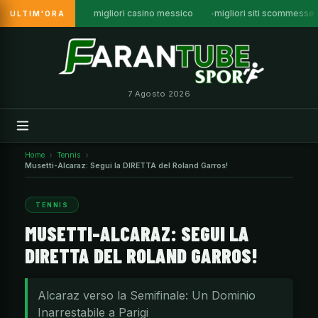
migliori casino messico
migliori siti scommesse
ULTIM'ORA
Vai
al
contenuto
7 Agosto 2026
Home
Tennis
Musetti-Alcaraz: Segui la DIRETTA del Roland Garros!
TENNIS
MUSETTI-ALCARAZ: SEGUI LA
DIRETTA DEL ROLAND GARROS!
Alcaraz verso la Semifinale: Un Dominio
Inarrestabile a Parigi