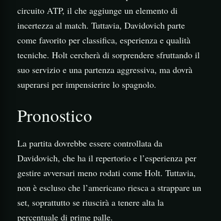
circuito ATP, il che aggiunge un elemento di
incertezza al match. Tuttavia, Davidovich parte
come favorito per classifica, esperienza e qualità
tecniche. Holt cercherà di sorprendere sfruttando il
suo servizio e una partenza aggressiva, ma dovrà
superarsi per impensierire lo spagnolo.
Pronostico
La partita dovrebbe essere controllata da
Davidovich, che ha il repertorio e l’esperienza per
gestire avversari meno rodati come Holt. Tuttavia,
non è escluso che l’americano riesca a strappare un
set, soprattutto se riuscirà a tenere alta la
percentuale di prime palle.