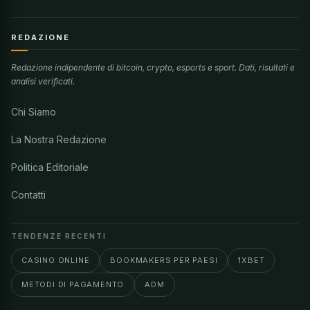
REDAZIONE
Redazione indipendente di bitcoin, crypto, esports e sport. Dati, risultati e
analisi verificati.
Chi Siamo
La Nostra Redazione
Politica Editoriale
Contatti
TENDENZE RECENTI
CASINO ONLINE
BOOKMAKERS PER PAESI
1XBET
METODI DI PAGAMENTO
ADM