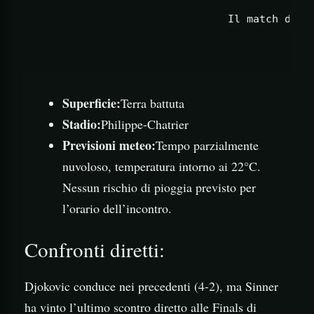
                              Il match dei q
Superficie:
Terra battuta
Stadio:
Philippe-Chatrier
Previsioni meteo:
Tempo parzialmente
nuvoloso, temperatura intorno ai 22°C.
Nessun rischio di pioggia previsto per
l’orario dell’incontro.
Confronti diretti:
Djokovic conduce nei precedenti (4-2), ma Sinner
ha vinto l’ultimo scontro diretto alle Finals di