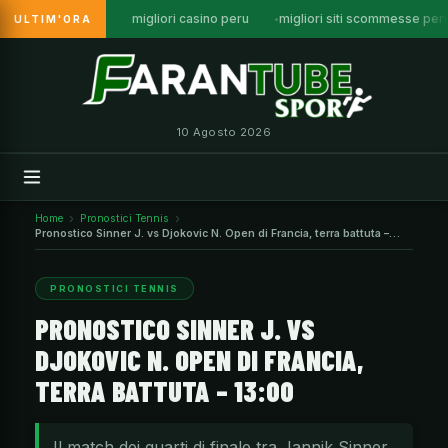
migliori casino peru
migliori siti scommesse per
ULTIM'ORA
Vai
al
contenuto
10 Agosto 2026
Home
Pronostici Tennis
Pronostico Sinner J. vs Djokovic N. Open di Francia, terra battuta –
13:00
PRONOSTICI TENNIS
PRONOSTICO SINNER J. VS
DJOKOVIC N. OPEN DI FRANCIA,
TERRA BATTUTA – 13:00
Il match dei quarti di finale tra Jannik Sinner