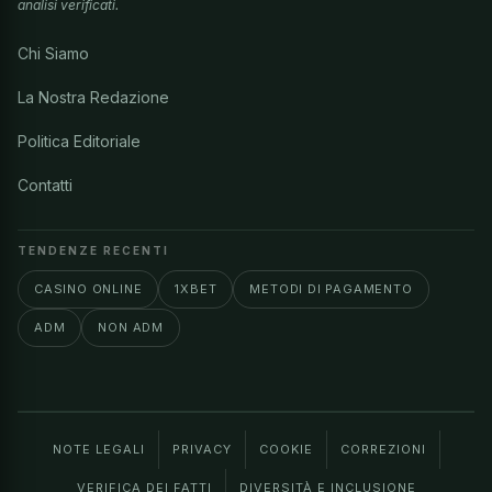
analisi verificati.
Chi Siamo
La Nostra Redazione
Politica Editoriale
Contatti
TENDENZE RECENTI
CASINO ONLINE
1XBET
METODI DI PAGAMENTO
ADM
NON ADM
NOTE LEGALI
PRIVACY
COOKIE
CORREZIONI
VERIFICA DEI FATTI
DIVERSITÀ E INCLUSIONE