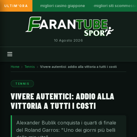
migliori casino giappone
migliori siti scommess
ULTIM'ORA
Vai
al
contenuto
10 Agosto 2026
Home
Tennis
Vivere autentici: addio alla vittoria a tutti i costi
TENNIS
VIVERE AUTENTICI: ADDIO ALLA
VITTORIA A TUTTI I COSTI
Alexander Bublik conquista i quarti di finale
del Roland Garros: "Uno dei giorni più belli